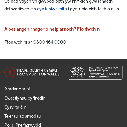
Os nad ydych yn gwybod beth yw rhif eich gwasanaeth,
defnyddiwch ein
cynlluniwr taith
i gynllunio eich taith o a i b.
A oes angen rhagor o help arnoch? Ffoniwch ni
Ffoniwch ni ar 0800 464 0000
Amdanom ni
Cwestiynau cyffredin
Cysylltu â ni
Telerau ac amodau
Polisi Preifatrwydd