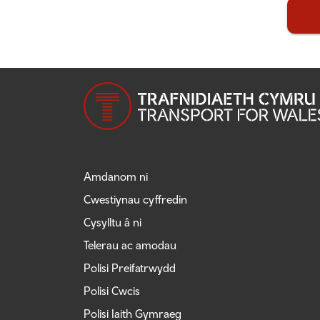
Teithio llesol
Teithio i'r ysbyty
Teithio prifysgol
fyngherdynteithio
Dolenni cyswllt defnyddiol
Amdanom ni
Cwestiynau cyffredin
Cysylltu â ni
Telerau ac amodau
Polisi Preifatrwydd
Polisi Cwcis
Polisi Iaith Gymraeg