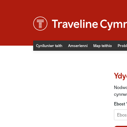
Cynlluniwr taith
Amserlenni
Map teithio
Probl
Newyddion
Digwyddiadau
Ydy
Teithio hygyrch
Prisiau tocynnau bws
Nodwch
Prisiau tocynnau trên
cynnwy
Diogelwch ar y rheilffyrdd
Ebost
Cludiant cymunedol
Bysiau fflecsi