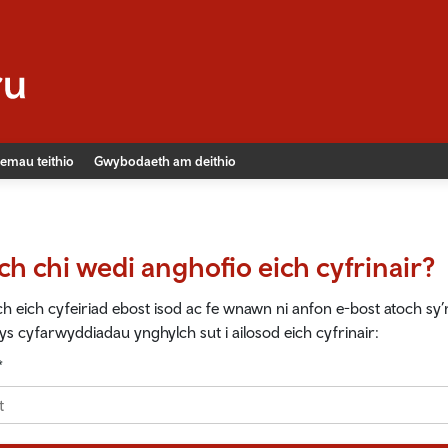
emau teithio
Gwybodaeth am deithio
ch chi wedi anghofio eich cyfrinair?
 eich cyfeiriad ebost isod ac fe wnawn ni anfon e-bost atoch sy’
s cyfarwyddiadau ynghylch sut i ailosod eich cyfrinair:
*