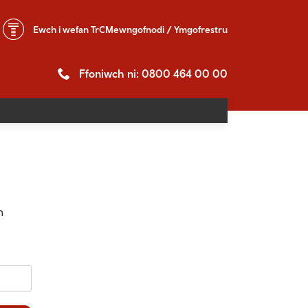
Ewch i
wefan TrC
Mewngofnodi / Ymgofrestru
Ffoniwch ni: 0800 464 00 00
n