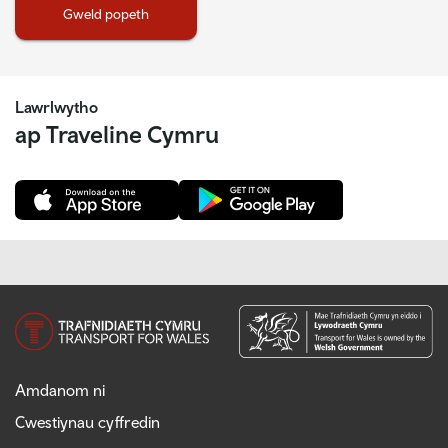
Gweld popeth
Lawrlwytho
ap Traveline Cymru
Amdanom ni
Cwestiynau cyffredin