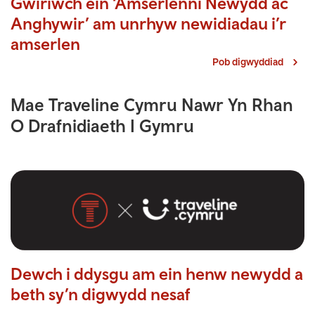
Gwiriwch ein ‘Amserlenni Newydd ac
Anghywir’ am unrhyw newidiadau i’r
amserlen
Pob digwyddiad
>
Mae Traveline Cymru Nawr Yn Rhan
O Drafnidiaeth I Gymru
Dewch i ddysgu am ein henw newydd a
beth sy’n digwydd nesaf