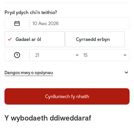
Pryd ydych chi'n teithio?
Gadael ar ôl
Cyrraedd erbyn
>
Dangos mwy o opsiynau
Cynlluniwch fy nhaith
Y wybodaeth ddiweddaraf