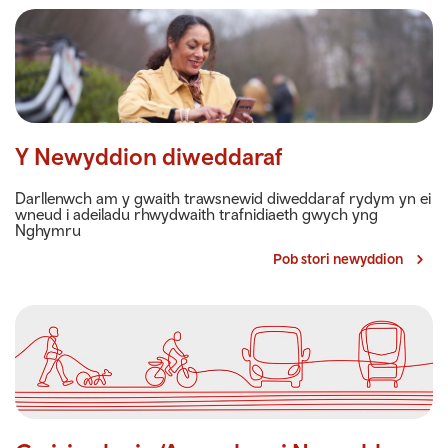
Y Newyddion diweddaraf
Darllenwch am y gwaith trawsnewid diweddaraf rydym yn ei
wneud i adeiladu rhwydwaith trafnidiaeth gwych yng
Nghymru
Pob stori newyddion
>