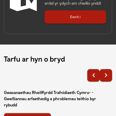
ardal yr ydych am chwilio ynddi
Ewch i
Tarfu ar hyn o bryd
<
>
Gwasanaethau Rheilffyrdd Trafnidiaeth Cymru- -
Gwelliannau arfaethedig a phroblemau teithio byr
rybudd