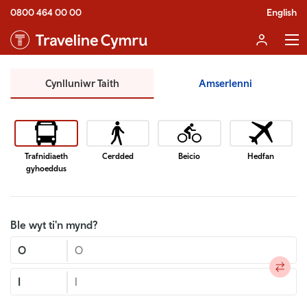
0800 464 00 00
English
Traveline Cymru App
Cynlluniwr Taith
Amserlenni
Rydym yn credu eich bod yn defnyddio ein gwefan ar
ddyfais symudol. Wyddech chi fod gennym ap hefyd?
Ewch i Google Play i’w lawrlwytho’n awr.
Trafnidiaeth
Cerdded
Beicio
Hedfan
gyhoeddus
Cau
Ble wyt ti'n mynd?
O
I