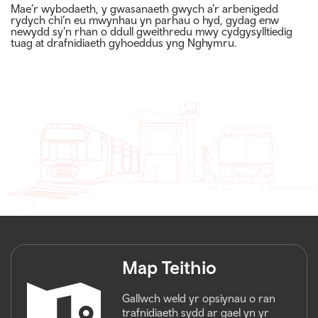
Mae’r wybodaeth, y gwasanaeth gwych a’r arbenigedd
rydych chi’n eu mwynhau yn parhau o hyd, gydag enw
newydd sy’n rhan o ddull gweithredu mwy cydgysylltiedig
tuag at drafnidiaeth gyhoeddus yng Nghymru.
Map Teithio
Gallwch weld yr opsiynau o ran
trafnidiaeth sydd ar gael yn yr