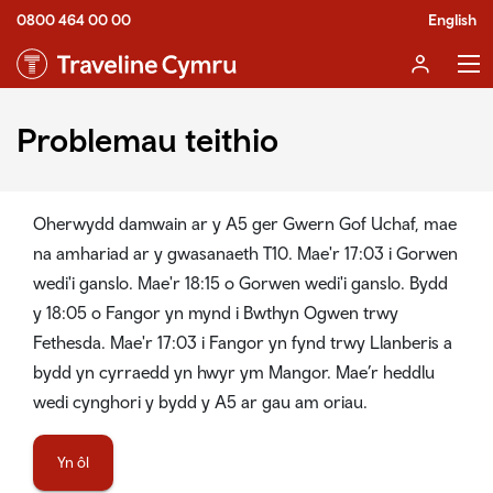
0800 464 00 00
English
Problemau teithio
Oherwydd damwain ar y A5 ger Gwern Gof Uchaf, mae
na amhariad ar y gwasanaeth T10. Mae'r 17:03 i Gorwen
wedi'i ganslo. Mae'r 18:15 o Gorwen wedi'i ganslo. Bydd
y 18:05 o Fangor yn mynd i Bwthyn Ogwen trwy
Fethesda. Mae'r 17:03 i Fangor yn fynd trwy Llanberis a
bydd yn cyrraedd yn hwyr ym Mangor. Mae’r heddlu
wedi cynghori y bydd y A5 ar gau am oriau.
Yn ôl