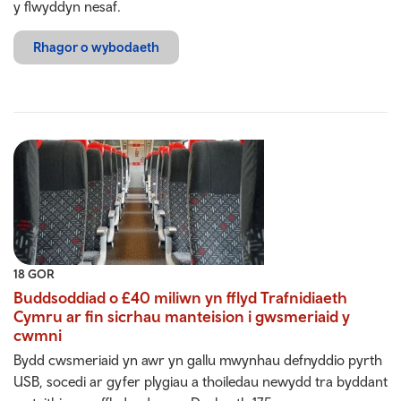
y flwyddyn nesaf.
Rhagor o wybodaeth
18 GOR
Buddsoddiad o £40 miliwn yn fflyd Trafnidiaeth
Cymru ar fin sicrhau manteision i gwsmeriaid y
cwmni
Bydd cwsmeriaid yn awr yn gallu mwynhau defnyddio pyrth
USB, socedi ar gyfer plygiau a thoiledau newydd tra byddant