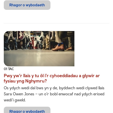
Rhagor o wybodaeth
01 TAC
Pwy yw’r llais y tu ôl i’r cyhoeddiadau a glywir ar
fysiau yng Nghymru?
Os ydych wedi dal bws yn y de, byddwch wedi clywed llais
Sara Owen Jones – un o’r bobl enwocaf nad ydych erioed
wedi’i gweld.
Rhagor o wybodaeth