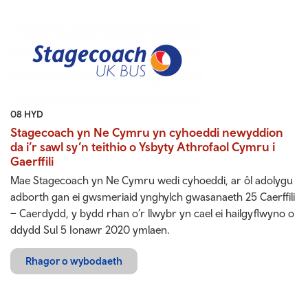
08 HYD
Stagecoach yn Ne Cymru yn cyhoeddi newyddion
da i’r sawl sy’n teithio o Ysbyty Athrofaol Cymru i
Gaerffili
Mae Stagecoach yn Ne Cymru wedi cyhoeddi, ar ôl adolygu
adborth gan ei gwsmeriaid ynghylch gwasanaeth 25 Caerffili
– Caerdydd, y bydd rhan o’r llwybr yn cael ei hailgyflwyno o
ddydd Sul 5 Ionawr 2020 ymlaen.
Rhagor o wybodaeth