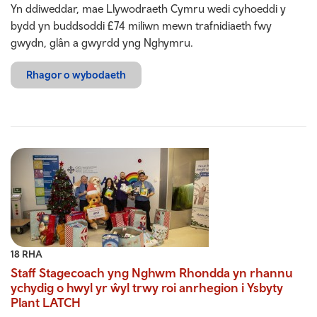
Yn ddiweddar, mae Llywodraeth Cymru wedi cyhoeddi y
bydd yn buddsoddi £74 miliwn mewn trafnidiaeth fwy
gwydn, glân a gwyrdd yng Nghymru.
Rhagor o wybodaeth
18 RHA
Staff Stagecoach yng Nghwm Rhondda yn rhannu
ychydig o hwyl yr ŵyl trwy roi anrhegion i Ysbyty
Plant LATCH