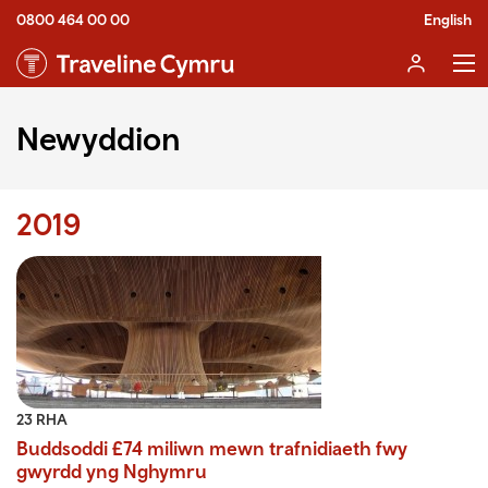
0800 464 00 00
English
Newyddion
2019
23 RHA
Buddsoddi £74 miliwn mewn trafnidiaeth fwy
gwyrdd yng Nghymru