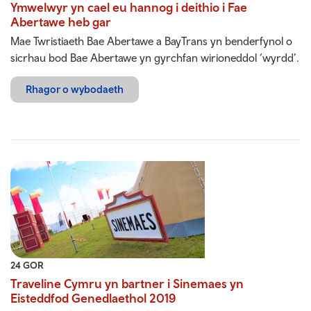
Ymwelwyr yn cael eu hannog i deithio i Fae
Abertawe heb gar
Mae Twristiaeth Bae Abertawe a BayTrans yn benderfynol o
sicrhau bod Bae Abertawe yn gyrchfan wirioneddol ‘wyrdd’.
Rhagor o wybodaeth
24 GOR
Traveline Cymru yn bartner i Sinemaes yn
Eisteddfod Genedlaethol 2019