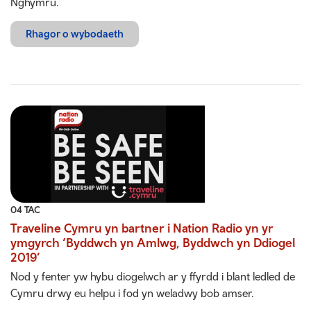
Nghymru.
Rhagor o wybodaeth
04 TAC
Traveline Cymru yn bartner i Nation Radio yn yr
ymgyrch ‘Byddwch yn Amlwg, Byddwch yn Ddiogel
2019’
Nod y fenter yw hybu diogelwch ar y ffyrdd i blant ledled de
Cymru drwy eu helpu i fod yn weladwy bob amser.