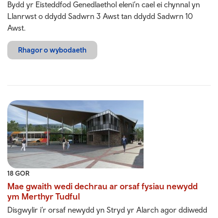
Bydd yr Eisteddfod Genedlaethol eleni’n cael ei chynnal yn
Llanrwst o ddydd Sadwrn 3 Awst tan ddydd Sadwrn 10
Awst.
Rhagor o wybodaeth
18 GOR
Mae gwaith wedi dechrau ar orsaf fysiau newydd
ym Merthyr Tudful
Disgwylir i’r orsaf newydd yn Stryd yr Alarch agor ddiwedd