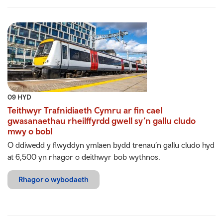
09 HYD
Teithwyr Trafnidiaeth Cymru ar fin cael
gwasanaethau rheilffyrdd gwell sy’n gallu cludo
mwy o bobl
O ddiwedd y flwyddyn ymlaen bydd trenau’n gallu cludo hyd
at 6,500 yn rhagor o deithwyr bob wythnos.
Rhagor o wybodaeth