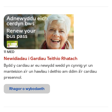
11 MED
Newidiadau i Gardiau Teithio Rhatach
Bydd y cardiau ar eu newydd wedd yn cynnig yr un
manteision a’r un hawliau i deithio am ddim â’r cardiau
presennol.
Rhagor o wybodaeth