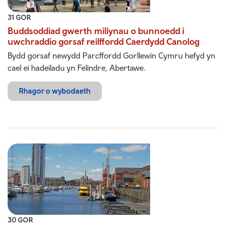
31 GOR
Buddsoddiad gwerth miliynau o bunnoedd i
uwchraddio gorsaf reilffordd Caerdydd Canolog
Bydd gorsaf newydd Parcffordd Gorllewin Cymru hefyd yn
cael ei hadeiladu yn Felindre, Abertawe.
Rhagor o wybodaeth
30 GOR