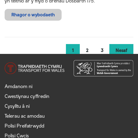
yn teithio ar y fflyd o drenau Dosbarth 175.
Rhagor o wybodaeth
1
2
3
Nesaf
Amdanom ni
Cwestiynau cyffredin
Cysylltu â ni
Telerau ac amodau
Polisi Preifatrwydd
Polisi Cwcis