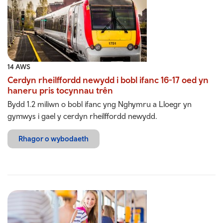
14 AWS
Cerdyn rheilffordd newydd i bobl ifanc 16-17 oed yn
haneru pris tocynnau trên
Bydd 1.2 miliwn o bobl ifanc yng Nghymru a Lloegr yn
gymwys i gael y cerdyn rheilffordd newydd.
Rhagor o wybodaeth