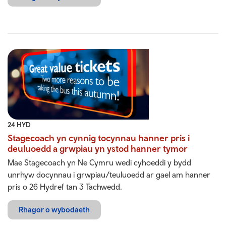
24 HYD
Stagecoach yn cynnig tocynnau hanner pris i
deuluoedd a grwpiau yn ystod hanner tymor
Mae Stagecoach yn Ne Cymru wedi cyhoeddi y bydd
unrhyw docynnau i grwpiau/teuluoedd ar gael am hanner
pris o 26 Hydref tan 3 Tachwedd.
Rhagor o wybodaeth