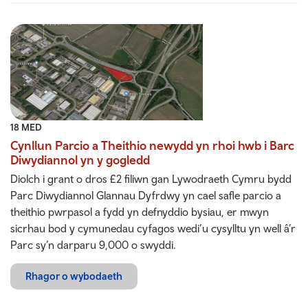
18 MED
Cynllun Parcio a Theithio newydd yn rhoi hwb i Barc
Diwydiannol yn y gogledd
Diolch i grant o dros £2 filiwn gan Lywodraeth Cymru bydd
Parc Diwydiannol Glannau Dyfrdwy yn cael safle parcio a
theithio pwrpasol a fydd yn defnyddio bysiau, er mwyn
sicrhau bod y cymunedau cyfagos wedi’u cysylltu yn well â’r
Parc sy’n darparu 9,000 o swyddi.
Rhagor o wybodaeth