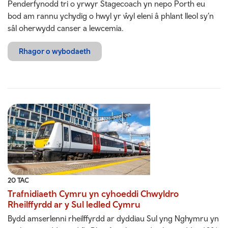
Penderfynodd tri o yrwyr Stagecoach yn nepo Porth eu
bod am rannu ychydig o hwyl yr ŵyl eleni â phlant lleol sy’n
sâl oherwydd canser a lewcemia.
Rhagor o wybodaeth
20 TAC
Trafnidiaeth Cymru yn cyhoeddi Chwyldro
Rheilffyrdd ar y Sul ledled Cymru
Bydd amserlenni rheilffyrdd ar dyddiau Sul yng Nghymru yn