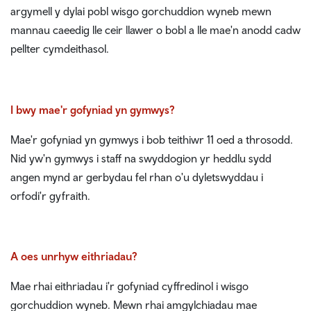
argymell y dylai pobl wisgo gorchuddion wyneb mewn
mannau caeedig lle ceir llawer o bobl a lle mae'n anodd cadw
pellter cymdeithasol.
I bwy mae'r gofyniad yn gymwys?
Mae'r gofyniad yn gymwys i bob teithiwr 11 oed a throsodd.
Nid yw'n gymwys i staff na swyddogion yr heddlu sydd
angen mynd ar gerbydau fel rhan o'u dyletswyddau i
orfodi'r gyfraith.
A oes unrhyw eithriadau?
Mae rhai eithriadau i'r gofyniad cyffredinol i wisgo
gorchuddion wyneb. Mewn rhai amgylchiadau mae