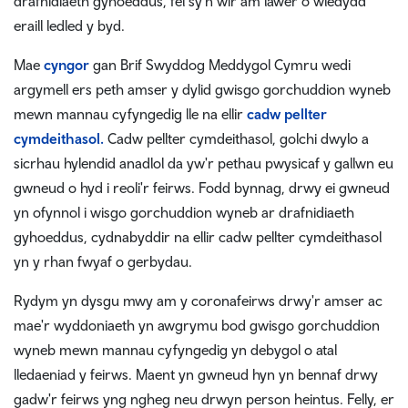
drafnidiaeth gyhoeddus, fel sy'n wir am lawer o wledydd
eraill ledled y byd.
Mae
cyngor
gan Brif Swyddog Meddygol Cymru wedi
argymell ers peth amser y dylid gwisgo gorchuddion wyneb
mewn mannau cyfyngedig lle na ellir
cadw pellter
cymdeithasol.
Cadw pellter cymdeithasol, golchi dwylo a
sicrhau hylendid anadlol da yw'r pethau pwysicaf y gallwn eu
gwneud o hyd i reoli'r feirws. Fodd bynnag, drwy ei gwneud
yn ofynnol i wisgo gorchuddion wyneb ar drafnidiaeth
gyhoeddus, cydnabyddir na ellir cadw pellter cymdeithasol
yn y rhan fwyaf o gerbydau.
Rydym yn dysgu mwy am y coronafeirws drwy'r amser ac
mae'r wyddoniaeth yn awgrymu bod gwisgo gorchuddion
wyneb mewn mannau cyfyngedig yn debygol o atal
lledaeniad y feirws. Maent yn gwneud hyn yn bennaf drwy
gadw'r feirws yng ngheg neu drwyn person heintus. Felly, er