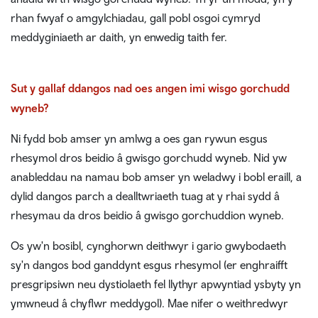
rhan fwyaf o amgylchiadau, gall pobl osgoi cymryd
meddyginiaeth ar daith, yn enwedig taith fer.
Sut y gallaf ddangos nad oes angen imi wisgo gorchudd
wyneb?
Ni fydd bob amser yn amlwg a oes gan rywun esgus
rhesymol dros beidio â gwisgo gorchudd wyneb. Nid yw
anableddau na namau bob amser yn weladwy i bobl eraill, a
dylid dangos parch a dealltwriaeth tuag at y rhai sydd â
rhesymau da dros beidio â gwisgo gorchuddion wyneb.
Os yw'n bosibl, cynghorwn deithwyr i gario gwybodaeth
sy'n dangos bod ganddynt esgus rhesymol (er enghraifft
presgripsiwn neu dystiolaeth fel llythyr apwyntiad ysbyty yn
ymwneud â chyflwr meddygol). Mae nifer o weithredwyr