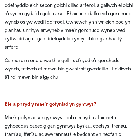
ddefnyddio eich sebon golchi dillad arferol, a gallwch ei olchi
a'i sychu gyda'ch golch arall. Rhaid ichi daflu eich gorchudd
wyneb os yw wedi'i ddifrodi. Gwnewch yn siŵr eich bod yn
glanhau unrhyw arwyneb y mae'r gorchudd wyneb wedi
cyffwrdd ag ef gan ddefnyddio cynhyrchion glanhau tŷ
arferol.
Os mai dim ond unwaith y gellir defnyddio'r gorchudd
wyneb, taflwch ef mewn bin gwastraff gweddilliol. Peidiwch
â'i roi mewn bin ailgylchu.
Ble a phryd y maeʼr gofyniad yn gymwys?
Mae'r gofyniad yn gymwys i bob cerbyd trafnidiaeth
gyhoeddus caeedig gan gynnwys bysiau, coetsys, trenau,
tramiau, fferïau ac awyrennau (lle byddant yn hedfan o