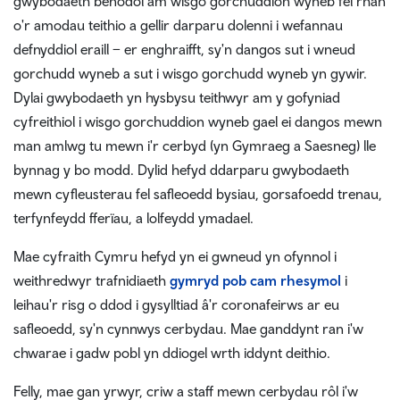
gwybodaeth benodol am wisgo gorchuddion wyneb fel rhan
o'r amodau teithio a gellir darparu dolenni i wefannau
defnyddiol eraill – er enghraifft, sy'n dangos sut i wneud
gorchudd wyneb a sut i wisgo gorchudd wyneb yn gywir.
Dylai gwybodaeth yn hysbysu teithwyr am y gofyniad
cyfreithiol i wisgo gorchuddion wyneb gael ei dangos mewn
man amlwg tu mewn i'r cerbyd (yn Gymraeg a Saesneg) lle
bynnag y bo modd. Dylid hefyd ddarparu gwybodaeth
mewn cyfleusterau fel safleoedd bysiau, gorsafoedd trenau,
terfynfeydd fferïau, a lolfeydd ymadael.
Mae cyfraith Cymru hefyd yn ei gwneud yn ofynnol i
weithredwyr trafnidiaeth
gymryd pob cam rhesymol
i
leihau'r risg o ddod i gysylltiad â'r coronafeirws ar eu
safleoedd, sy'n cynnwys cerbydau. Mae ganddynt ran i'w
chwarae i gadw pobl yn ddiogel wrth iddynt deithio.
Felly, mae gan yrwyr, criw a staff mewn cerbydau rôl i'w