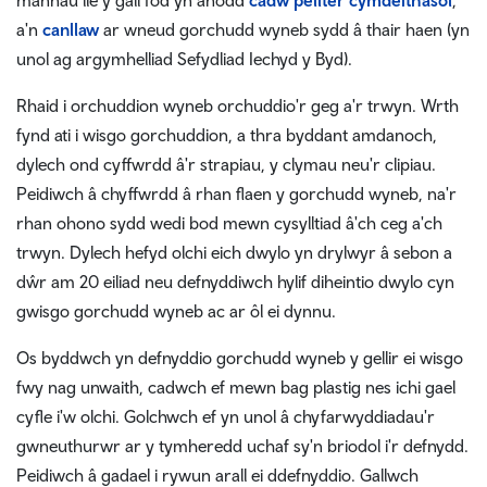
mannau lle y gall fod yn anodd
cadw pellter cymdeithasol
,
a'n
canllaw
ar wneud gorchudd wyneb sydd â thair haen (yn
unol ag argymhelliad Sefydliad Iechyd y Byd).
Rhaid i orchuddion wyneb orchuddio'r geg a'r trwyn. Wrth
fynd ati i wisgo gorchuddion, a thra byddant amdanoch,
dylech ond cyffwrdd â'r strapiau, y clymau neu'r clipiau.
Peidiwch â chyffwrdd â rhan flaen y gorchudd wyneb, na'r
rhan ohono sydd wedi bod mewn cysylltiad â'ch ceg a'ch
trwyn. Dylech hefyd olchi eich dwylo yn drylwyr â sebon a
dŵr am 20 eiliad neu defnyddiwch hylif diheintio dwylo cyn
gwisgo gorchudd wyneb ac ar ôl ei dynnu.
Os byddwch yn defnyddio gorchudd wyneb y gellir ei wisgo
fwy nag unwaith, cadwch ef mewn bag plastig nes ichi gael
cyfle i'w olchi. Golchwch ef yn unol â chyfarwyddiadau'r
gwneuthurwr ar y tymheredd uchaf sy'n briodol i'r defnydd.
Peidiwch â gadael i rywun arall ei ddefnyddio. Gallwch