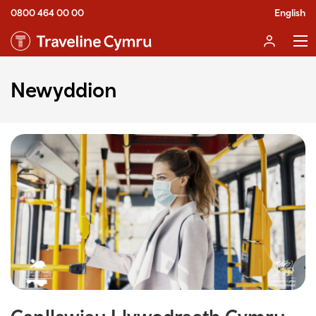
0800 464 00 00
English
Newyddion