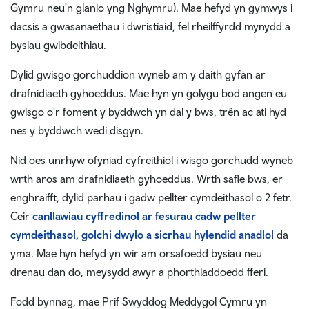
Gymru neu'n glanio yng Nghymru). Mae hefyd yn gymwys i
dacsis a gwasanaethau i dwristiaid, fel rheilffyrdd mynydd a
bysiau gwibdeithiau.
Dylid gwisgo gorchuddion wyneb am y daith gyfan ar
drafnidiaeth gyhoeddus. Mae hyn yn golygu bod angen eu
gwisgo o'r foment y byddwch yn dal y bws, trên ac ati hyd
nes y byddwch wedi disgyn.
Nid oes unrhyw ofyniad cyfreithiol i wisgo gorchudd wyneb
wrth aros am drafnidiaeth gyhoeddus. Wrth safle bws, er
enghraifft, dylid parhau i gadw pellter cymdeithasol o 2 fetr.
Ceir
canllawiau cyffredinol ar fesurau cadw pellter
cymdeithasol, golchi dwylo a sicrhau hylendid anadlol
da
yma. Mae hyn hefyd yn wir am orsafoedd bysiau neu
drenau dan do, meysydd awyr a phorthladdoedd fferi.
Fodd bynnag, mae Prif Swyddog Meddygol Cymru yn