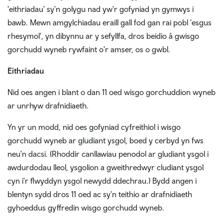
'eithriadau' sy'n golygu nad yw'r gofyniad yn gymwys i
bawb. Mewn amgylchiadau eraill gall fod gan rai pobl 'esgus
rhesymol', yn dibynnu ar y sefyllfa, dros beidio â gwisgo
gorchudd wyneb rywfaint o'r amser, os o gwbl.
Eithriadau
Nid oes angen i blant o dan 11 oed wisgo gorchuddion wyneb
ar unrhyw drafnidiaeth.
Yn yr un modd, nid oes gofyniad cyfreithiol i wisgo
gorchudd wyneb ar gludiant ysgol, boed y cerbyd yn fws
neu'n dacsi. (Rhoddir canllawiau penodol ar gludiant ysgol i
awdurdodau lleol, ysgolion a gweithredwyr cludiant ysgol
cyn i'r flwyddyn ysgol newydd ddechrau.) Bydd angen i
blentyn sydd dros 11 oed ac sy'n teithio ar drafnidiaeth
gyhoeddus gyffredin wisgo gorchudd wyneb.