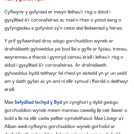
Cyflwynir y gofyniad er mwyn lleihau'r risg o ddod i
gysylltiad â'r coronafeirws ac mae'n rhan o ystod eang o
gyfyngiadau a gofynion sy'n ceisio atal lledaeniad y feirws.
Y prif gyfiawnhad dros wisgo gorchuddion wyneb ar
drafnidiaeth gyhoeddus yw bod llai o gyfle ar fysiau, trenau,
awyrennau a thacsis i gymryd camau eraill i leihau'r risg o
ddod i gysylltiad â'r coronafeirws. Ar drafnidiaeth
gyhoeddus bydd teithwyr fel rheol yn eistedd yn yr un sedd
am y daith gyfan ac yn aml ni ellir symud i ffwrdd o deithwyr
eraill.
Mae
Sefydliad Iechyd y Byd
yn cynghori y dylid gwisgo
gorchuddion wyneb mewn mannau caeedig lle ceir llawer o
bobl a lle na ellir cadw pellter cymdeithasol. Mae Lloegr a'r
Alban wedi cyflwyno gorchuddion wyneb gorfodol ar