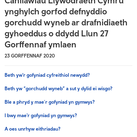
Canllawiau Llywodraeth Cymru
ynghylch gorfod defnyddio
gorchudd wyneb ar drafnidiaeth
gyhoeddus o ddydd Llun 27
Gorffennaf ymlaen
23 GORFFENNAF 2020
Beth yw'r gofyniad cyfreithiol newydd?
Beth yw “gorchudd wyneb” a sut y dylid ei wisgo?
Ble a phryd y maeʼr gofyniad yn gymwys?
I bwy mae'r gofyniad yn gymwys?
A oes unrhyw eithriadau?