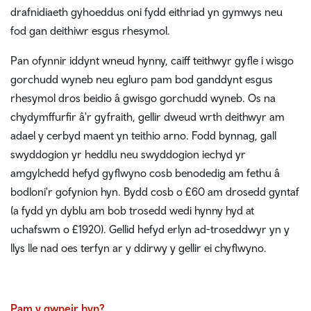
drafnidiaeth gyhoeddus oni fydd eithriad yn gymwys neu
fod gan deithiwr esgus rhesymol.
Pan ofynnir iddynt wneud hynny, caiff teithwyr gyfle i wisgo
gorchudd wyneb neu egluro pam bod ganddynt esgus
rhesymol dros beidio â gwisgo gorchudd wyneb. Os na
chydymffurfir â'r gyfraith, gellir dweud wrth deithwyr am
adael y cerbyd maent yn teithio arno. Fodd bynnag, gall
swyddogion yr heddlu neu swyddogion iechyd yr
amgylchedd hefyd gyflwyno cosb benodedig am fethu â
bodloni'r gofynion hyn. Bydd cosb o £60 am drosedd gyntaf
(a fydd yn dyblu am bob trosedd wedi hynny hyd at
uchafswm o £1920). Gellid hefyd erlyn ad-troseddwyr yn y
llys lle nad oes terfyn ar y ddirwy y gellir ei chyflwyno.
Pam y gwneir hyn?