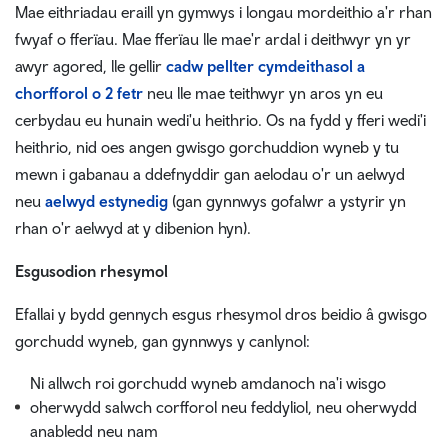
Mae eithriadau eraill yn gymwys i longau mordeithio a'r rhan
fwyaf o fferïau. Mae fferïau lle mae'r ardal i deithwyr yn yr
awyr agored, lle gellir
cadw pellter cymdeithasol a
chorfforol o 2 fetr
neu lle mae teithwyr yn aros yn eu
cerbydau eu hunain wedi'u heithrio. Os na fydd y fferi wedi'i
heithrio, nid oes angen gwisgo gorchuddion wyneb y tu
mewn i gabanau a ddefnyddir gan aelodau o'r un aelwyd
neu
aelwyd estynedig
(gan gynnwys gofalwr a ystyrir yn
rhan o'r aelwyd at y dibenion hyn).
Esgusodion rhesymol
Efallai y bydd gennych esgus rhesymol dros beidio â gwisgo
gorchudd wyneb, gan gynnwys y canlynol:
Ni allwch roi gorchudd wyneb amdanoch na'i wisgo
oherwydd salwch corfforol neu feddyliol, neu oherwydd
anabledd neu nam