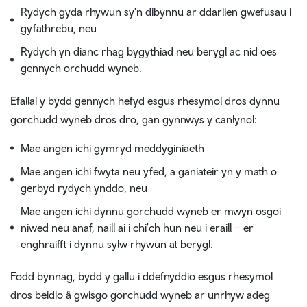
Rydych gyda rhywun sy'n dibynnu ar ddarllen gwefusau i
gyfathrebu, neu
Rydych yn dianc rhag bygythiad neu berygl ac nid oes
gennych orchudd wyneb.
Efallai y bydd gennych hefyd esgus rhesymol dros dynnu
gorchudd wyneb dros dro, gan gynnwys y canlynol:
Mae angen ichi gymryd meddyginiaeth
Mae angen ichi fwyta neu yfed, a ganiateir yn y math o
gerbyd rydych ynddo, neu
Mae angen ichi dynnu gorchudd wyneb er mwyn osgoi
niwed neu anaf, naill ai i chi'ch hun neu i eraill – er
enghraifft i dynnu sylw rhywun at berygl.
Fodd bynnag, bydd y gallu i ddefnyddio esgus rhesymol
dros beidio â gwisgo gorchudd wyneb ar unrhyw adeg