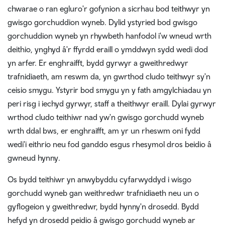
chwarae o ran egluro'r gofynion a sicrhau bod teithwyr yn
gwisgo gorchuddion wyneb. Dylid ystyried bod gwisgo
gorchuddion wyneb yn rhywbeth hanfodol i'w wneud wrth
deithio, ynghyd â'r ffyrdd eraill o ymddwyn sydd wedi dod
yn arfer. Er enghraifft, bydd gyrwyr a gweithredwyr
trafnidiaeth, am reswm da, yn gwrthod cludo teithwyr sy'n
ceisio smygu. Ystyrir bod smygu yn y fath amgylchiadau yn
peri risg i iechyd gyrwyr, staff a theithwyr eraill. Dylai gyrwyr
wrthod cludo teithiwr nad yw'n gwisgo gorchudd wyneb
wrth ddal bws, er enghraifft, am yr un rheswm oni fydd
wedi'i eithrio neu fod ganddo esgus rhesymol dros beidio â
gwneud hynny.
Os bydd teithiwr yn anwybyddu cyfarwyddyd i wisgo
gorchudd wyneb gan weithredwr trafnidiaeth neu un o
gyflogeion y gweithredwr, bydd hynny'n drosedd. Bydd
hefyd yn drosedd peidio â gwisgo gorchudd wyneb ar