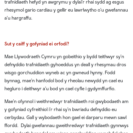
trafnidiaeth hefyd yn awgrymu y dylai'r rhai sydd ag esgus
rhesymol gario cardiau y gellir eu lawrlwytho o'u gwefannau
a'u hargraffu.
Sut y caiff y gofyniad ei orfodi?
Mae Llywodraeth Cymru yn gobeithio y bydd teithwyr sy'n
defnyddio trafnidiaeth gyhoeddus yn deall y rhesymau dros
wisgo gorchuddion wyneb ac yn gwneud hynny. Fodd
bynnag, mae'n hanfodol bod y rheolau newydd yn cael eu
hegluro i deithwyr a'u bod yn cael cyfle i gydymffurfio.
Mae'n ofynnol i weithredwyr trafnidiaeth roi gwybodaeth am
y gofyniad cyfreithiol i'r rhai sy'n bwriadu defnyddio eu
cerbydau. Gall y wybodaeth hon gael ei darparu mewn sawl
ffordd. Dylai gwefannau gweithredwyr trafnidiaeth gynnwys