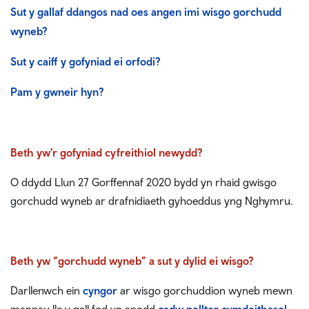
Sut y gallaf ddangos nad oes angen imi wisgo gorchudd
wyneb?
Sut y caiff y gofyniad ei orfodi?
Pam y gwneir hyn?
Beth yw'r gofyniad cyfreithiol newydd?
O ddydd Llun 27 Gorffennaf 2020 bydd yn rhaid gwisgo
gorchudd wyneb ar drafnidiaeth gyhoeddus yng Nghymru.
Beth yw “gorchudd wyneb” a sut y dylid ei wisgo?
Darllenwch ein
cyngor
ar wisgo gorchuddion wyneb mewn