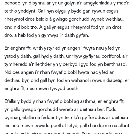
benodol yn dibynnu ar yr unigolyn a'r amgylchiadau y mae'n
teithio ynddynt. Gall hyn olygu y bydd gan rywun esgus
rhesymol dros beidio â gwisgo gorchudd wyneb weithiau,
ond nid bob tro. A gall yr esgus rhesymol fod yn un dros
dro, a heb fod yn gymwys i'r daith gyfan.
Er enghraifft, wrth ystyried yr angen i fwyta neu yfed yn
ystod y daith, gall hyd y daith, unrhyw gyflyrau corfforol, a'r
tymheredd a'r lleithder yn y cerbyd i gyd fod yn berthnasol.
Nid oes angen i'r rhan fwyaf o bobl fwyta nac yfed ar
deithiau byr, ond gall hyn fod yn wahanol i rywun diabetig, er
enghraifft, neu mewn tywydd poeth.
Efallai y bydd y rhan fwyaf o bobl ag asthma, er enghraifft,
yn gallu gwisgo gorchudd wyneb ar deithiau byr. Fodd
bynnag, efallai na fyddant yn teimlo'n gyfforddus ar deithiau
hir neu mewn tywydd poeth. Hefyd, gall rhai deimlo na allant
anadlu wrth wisgo gorchudd wyneb. Yn yr un modd, yn y