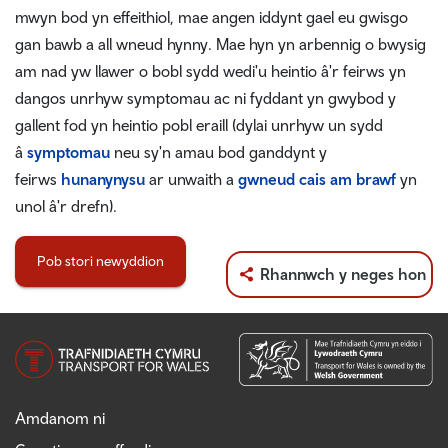
mwyn bod yn effeithiol, mae angen iddynt gael eu gwisgo
gan bawb a all wneud hynny. Mae hyn yn arbennig o bwysig
am nad yw llawer o bobl sydd wedi'u heintio â'r feirws yn
dangos unrhyw symptomau ac ni fyddant yn gwybod y
gallent fod yn heintio pobl eraill (dylai unrhyw un sydd
â
symptomau
neu sy'n amau bod ganddynt y
feirws
hunanynysu
ar unwaith a
gwneud cais am brawf
yn
unol â'r drefn).
Pob stori newyddion
Rhannwch y neges hon
Amdanom ni