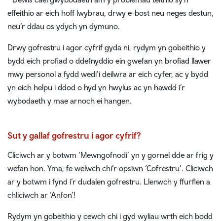
effeithio ar eich hoff lwybrau, drwy e-bost neu neges destun,
neu’r ddau os ydych yn dymuno.
Drwy gofrestru i agor cyfrif gyda ni, rydym yn gobeithio y
bydd eich profiad o ddefnyddio ein gwefan yn brofiad llawer
mwy personol a fydd wedi’i deilwra ar eich cyfer, ac y bydd
yn eich helpu i ddod o hyd yn hwylus ac yn hawdd i’r
wybodaeth y mae arnoch ei hangen.
Sut y gallaf gofrestru i agor cyfrif?
Cliciwch ar y botwm ‘Mewngofnodi’ yn y gornel dde ar frig y
wefan hon. Yma, fe welwch chi’r opsiwn ‘Cofrestru’. Cliciwch
ar y botwm i fynd i’r dudalen gofrestru. Llenwch y ffurflen a
chliciwch ar ‘Anfon’!
Rydym yn gobeithio y cewch chi i gyd wyliau wrth eich bodd