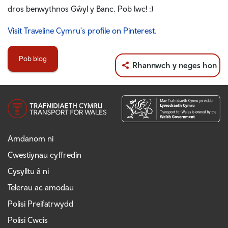
dros benwythnos Gŵyl y Banc. Pob lwc! :)
Visit Traveline Cymru's profile on Pinterest.
Pob blog
Rhannwch y neges hon
Amdanom ni
Cwestiynau cyffredin
Cysylltu â ni
Telerau ac amodau
Polisi Preifatrwydd
Polisi Cwcis