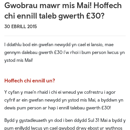
Gwobrau mawr mis Mai! Hoffech
chi ennill taleb gwerth £30?
30 EBRILL 2015
I ddathlu bod ein gwefan newydd yn cael ei lansio, mae
gennym dalebau gwerth £30 i’w rhoi i bum person lwcus yn
ystod mis Mai!
Hoffech chi ennill un?
Y cyfan y mae’n rhaid i chi ei wneud yw cofrestru i agor
cyfrif ar ein gwefan newydd yn ystod mis Mai, a byddwn yn
dewis pum person ar hap i ennill talebau gwerth £30!
Bydd y gystadleuaeth yn dod i ben ddydd Sul 31 Mai a bydd y
pum enillydd lwcus yn cael gwybod drwy ebost yr wythnos