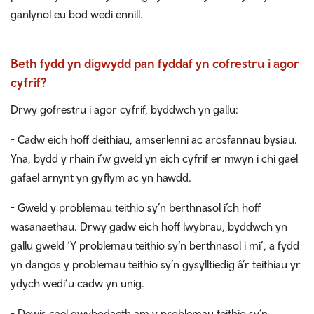
ganlynol eu bod wedi ennill.
Beth fydd yn digwydd pan fyddaf yn cofrestru i agor
cyfrif?
Drwy gofrestru i agor cyfrif, byddwch yn gallu:
- Cadw eich hoff deithiau, amserlenni ac arosfannau bysiau.
Yna, bydd y rhain i’w gweld yn eich cyfrif er mwyn i chi gael
gafael arnynt yn gyflym ac yn hawdd.
- Gweld y problemau teithio sy’n berthnasol i’ch hoff
wasanaethau. Drwy gadw eich hoff lwybrau, byddwch yn
gallu gweld ‘Y problemau teithio sy’n berthnasol i mi’, a fydd
yn dangos y problemau teithio sy’n gysylltiedig â’r teithiau yr
ydych wedi’u cadw yn unig.
- Dewis cael gwybodaeth am y problemau teithio sy’n