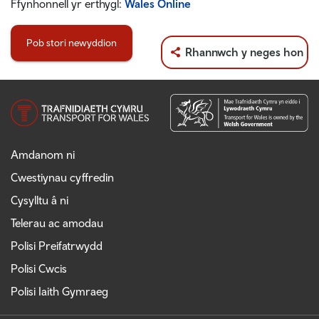
Ffynhonnell yr erthygl:
Wales Online
Pob stori newyddion
Rhannwch y neges hon
Amdanom ni
Cwestiynau cyffredin
Cysylltu â ni
Telerau ac amodau
Polisi Preifatrwydd
Polisi Cwcis
Polisi Iaith Gymraeg