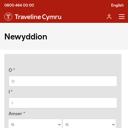
0800 464 00 00
English
Newyddion
O
*
I
*
Amser
*