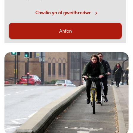
Chwilio yn ôl gweithredwr
Anfon