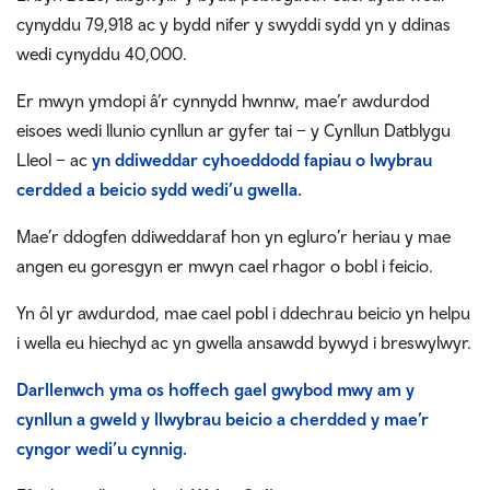
cynyddu 79,918 ac y bydd nifer y swyddi sydd yn y ddinas
wedi cynyddu 40,000.
Er mwyn ymdopi â’r cynnydd hwnnw, mae’r awdurdod
eisoes wedi llunio cynllun ar gyfer tai – y Cynllun Datblygu
Lleol – ac
yn ddiweddar cyhoeddodd fapiau o lwybrau
cerdded a beicio sydd wedi’u gwella.
Mae’r ddogfen ddiweddaraf hon yn egluro’r heriau y mae
angen eu goresgyn er mwyn cael rhagor o bobl i feicio.
Yn ôl yr awdurdod, mae cael pobl i ddechrau beicio yn helpu
i wella eu hiechyd ac yn gwella ansawdd bywyd i breswylwyr.
Darllenwch yma os hoffech gael gwybod mwy am y
cynllun a gweld y llwybrau beicio a cherdded y mae’r
cyngor wedi’u cynnig.