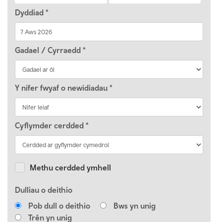
Dyddiad
*
Gadael / Cyrraedd
*
Y nifer fwyaf o newidiadau
*
Cyflymder cerdded
*
Methu cerdded ymhell
Dulliau o deithio
Pob dull o deithio
Bws yn unig
Trên yn unig