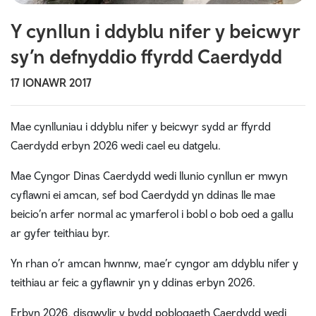
Y cynllun i ddyblu nifer y beicwyr
sy’n defnyddio ffyrdd Caerdydd
17 IONAWR 2017
Mae cynlluniau i ddyblu nifer y beicwyr sydd ar ffyrdd
Caerdydd erbyn 2026 wedi cael eu datgelu.
Mae Cyngor Dinas Caerdydd wedi llunio cynllun er mwyn
cyflawni ei amcan, sef bod Caerdydd yn ddinas lle mae
beicio’n arfer normal ac ymarferol i bobl o bob oed a gallu
ar gyfer teithiau byr.
Yn rhan o’r amcan hwnnw, mae’r cyngor am ddyblu nifer y
teithiau ar feic a gyflawnir yn y ddinas erbyn 2026.
Erbyn 2026, disgwylir y bydd poblogaeth Caerdydd wedi