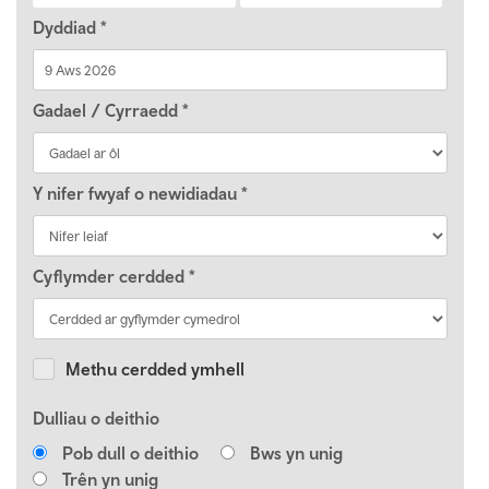
Dyddiad
*
Gadael / Cyrraedd
*
Y nifer fwyaf o newidiadau
*
Cyflymder cerdded
*
Methu cerdded ymhell
Dulliau o deithio
Pob dull o deithio
Bws yn unig
Trên yn unig