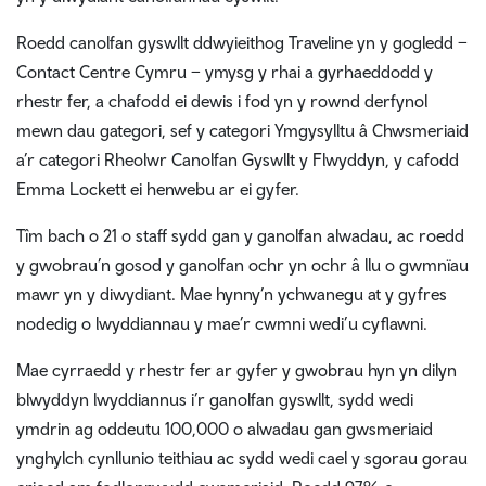
Roedd canolfan gyswllt ddwyieithog Traveline yn y gogledd –
Contact Centre Cymru – ymysg y rhai a gyrhaeddodd y
rhestr fer, a chafodd ei dewis i fod yn y rownd derfynol
mewn dau gategori, sef y categori Ymgysylltu â Chwsmeriaid
a’r categori Rheolwr Canolfan Gyswllt y Flwyddyn, y cafodd
Emma Lockett ei henwebu ar ei gyfer.
Tîm bach o 21 o staff sydd gan y ganolfan alwadau, ac roedd
y gwobrau’n gosod y ganolfan ochr yn ochr â llu o gwmnïau
mawr yn y diwydiant. Mae hynny’n ychwanegu at y gyfres
nodedig o lwyddiannau y mae’r cwmni wedi’u cyflawni.
Mae cyrraedd y rhestr fer ar gyfer y gwobrau hyn yn dilyn
blwyddyn lwyddiannus i’r ganolfan gyswllt, sydd wedi
ymdrin ag oddeutu 100,000 o alwadau gan gwsmeriaid
ynghylch cynllunio teithiau ac sydd wedi cael y sgorau gorau