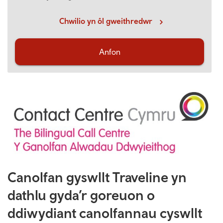
Chwilio yn ôl gweithredwr
Anfon
Canolfan gyswllt Traveline yn
dathlu gyda’r goreuon o
ddiwydiant canolfannau cyswllt