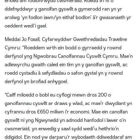
erioed am fodlonrwydd cwsmeriaid. Roedd 97% o
ddefnyddwyr y ganolfan gyswllt a gymerodd ran yn yr
arolwg ‘yn fodlon iawn/yn eithaf bodlon’ â’r gwasanaeth yr
oeddent wedi’i gael.
Meddai Jo Foxall, Cyfarwyddwr Gweithrediadau Traveline
Cymru: “Roeddem wrth ein bodd o gyrraedd y rownd
derfynol yng Ngwobrau Canolfannau Cyswllt Cymru. Mae’n
adlewyrchu gwaith caled ein tîm yn y ganolfan gyswllt, ac
roedd cystadlu â sefydliadau o safon gystal yn y rownd
derfynol yn brofiad anhygoel.
“Caiff miloedd o bobl eu cyflogi mewn dros 200 o
ganolfannau cyswllt ar draws y wlad, ac mae’r diwydiant yn
cyfrannu dros £650 miliwn i’r economi. Mae ein canolfan
gyswllt ni yng Ngwynedd yn adnodd hanfodol i lawer o’n
cwsmeriaid, yn enwedig y sawl sydd wedi’u heithrio’n
ddigidol. Ein nod yw darparu’r wybodaeth ddiweddaraf am