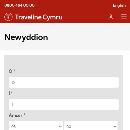
0800 464 00 00
English
Newyddion
O
*
I
*
Amser
*