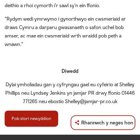
deithio a rhoi cymorth i’r sawl sy’n ein ffonio.
“Rydym wedi ymrwymo i gynorthwyo ein cwsmeriaid ar
draws Cymru a darparu gwasanaeth o safon uchel bob
amser, ac mae ein cwsmeriaid wrth wraidd pob peth a
wnawn.”
Diwedd
Dylai ymholiadau gan y cyfryngau gael eu cyfeirio at Shelley
Phillips neu Lyndsey Jenkins yn jamjar PR drwy ffonio 01446
771265 neu ebostio Shelley@jamjar-pr.co.uk
Pob stori newyddion
Rhannwch y neges hon