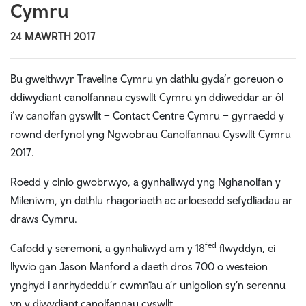
Cymru
24 MAWRTH 2017
Bu gweithwyr Traveline Cymru yn dathlu gyda’r goreuon o
ddiwydiant canolfannau cyswllt Cymru yn ddiweddar ar ôl
i’w canolfan gyswllt – Contact Centre Cymru – gyrraedd y
rownd derfynol yng Ngwobrau Canolfannau Cyswllt Cymru
2017.
Roedd y cinio gwobrwyo, a gynhaliwyd yng Nghanolfan y
Mileniwm, yn dathlu rhagoriaeth ac arloesedd sefydliadau ar
draws Cymru.
fed
Cafodd y seremoni, a gynhaliwyd am y 18
flwyddyn, ei
llywio gan Jason Manford a daeth dros 700 o westeion
ynghyd i anrhydeddu’r cwmnïau a’r unigolion sy’n serennu
yn y diwydiant canolfannau cyswllt.