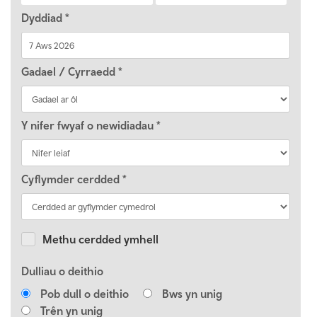
Dyddiad
*
Gadael / Cyrraedd
*
Y nifer fwyaf o newidiadau
*
Cyflymder cerdded
*
Methu cerdded ymhell
Dulliau o deithio
Pob dull o deithio
Bws yn unig
Trên yn unig