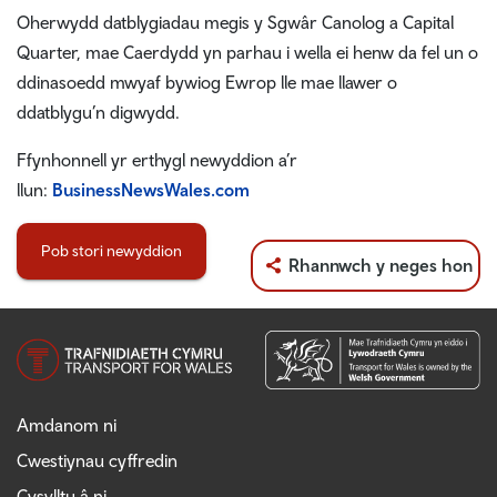
Oherwydd datblygiadau megis y Sgwâr Canolog a Capital
Quarter, mae Caerdydd yn parhau i wella ei henw da fel un o
ddinasoedd mwyaf bywiog Ewrop lle mae llawer o
ddatblygu’n digwydd.
Ffynhonnell yr erthygl newyddion a’r
llun:
BusinessNewsWales.com
Pob stori newyddion
Rhannwch y neges hon
Amdanom ni
Cwestiynau cyffredin
Cysylltu â ni