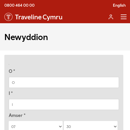
0800 464 00 00
English
Newyddion
O
*
I
*
Amser
*