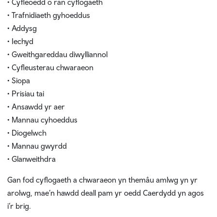
•
Cyfleoedd o ran cyflogaeth
• Trafnidiaeth gyhoeddus
• Addysg
• Iechyd
• Gweithgareddau diwylliannol
• Cyfleusterau chwaraeon
• Siopa
• Prisiau tai
• Ansawdd yr aer
• Mannau cyhoeddus
• Diogelwch
• Mannau gwyrdd
• Glanweithdra
Gan fod cyflogaeth a chwaraeon yn themâu amlwg yn yr
arolwg, mae’n hawdd deall pam yr oedd Caerdydd yn agos
i’r brig.