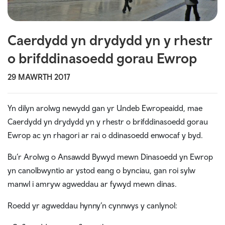
Caerdydd yn drydydd yn y rhestr
o brifddinasoedd gorau Ewrop
29 MAWRTH 2017
Yn dilyn arolwg newydd gan yr Undeb Ewropeaidd, mae
Caerdydd yn drydydd yn y rhestr o brifddinasoedd gorau
Ewrop ac yn rhagori ar rai o ddinasoedd enwocaf y byd.
Bu’r Arolwg o Ansawdd Bywyd mewn Dinasoedd yn Ewrop
yn canolbwyntio ar ystod eang o bynciau, gan roi sylw
manwl i amryw agweddau ar fywyd mewn dinas.
Roedd yr agweddau hynny’n cynnwys y canlynol: