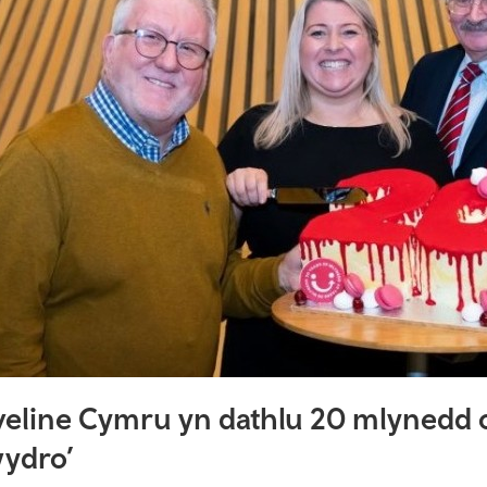
veline Cymru yn dathlu 20 mlynedd o 
ydro’