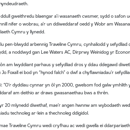
hyndeudraeth.
 ddull gweithredu blaengar a’i wasanaeth cwsmer, sydd o safon u
nnill nifer o wobrau, a’r un ddiweddaraf oedd y Wobr am Wasana
diaeth Cymru y llynedd.
hlu pen-blwydd arbennig Traveline Cymru, cynhaliodd y sefydlia
dd, a noddwyd gan Lee Waters AC, Dirprwy Weinidog yr Economi
ôn am lwyddiant parhaus y sefydliad dros y ddau ddegawd diwe
Jo Foxall ei bod yn “hynod falch” o dwf a chyflawniadau’r sefydl
: “O’r dyddiau cynnar yn ôl yn 2000, gwelsom fod galw ymhlith
daraf am deithio ar draws gwasanaethau bws a thrên.
yr 20 mlynedd diwethaf, mae’r angen hwnnw am wybodaeth wedi 
iadu technoleg ar-lein a thechnoleg ddigidol.
, mae Traveline Cymru wedi cryfhau ac wedi gwella ei ddarpariae