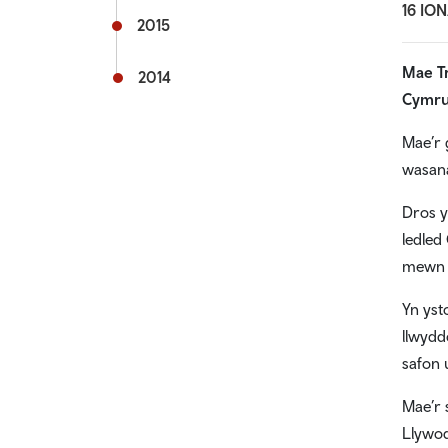
16 IO
2015
Mae Tr
2014
Cymru,
Mae’r 
wasana
Dros y
ledled
mewn u
Yn yst
llwydd
safon 
Mae’r 
Llywod