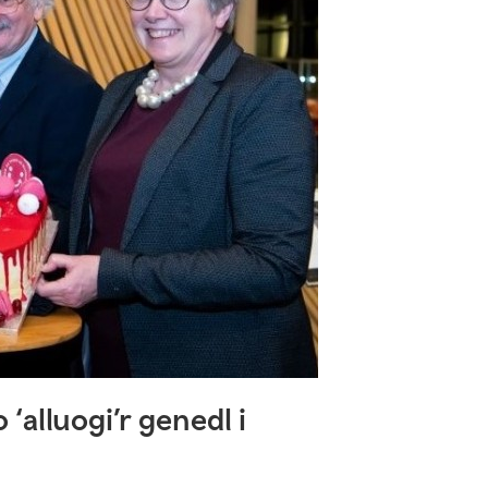
‘alluogi’r genedl i