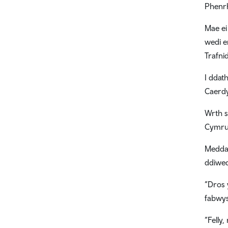
Phenr
Mae ei
wedi e
Trafni
I ddat
Caerdy
Wrth s
Cymru 
Meddai
ddiwed
“Dros 
fabwys
“Felly