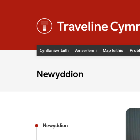
Cynlluniwr taith
Amserlenni
Map teithio
Probl
Newyddion
Newyddion
Digwyddiadau
Teithio hygyrch
Prisiau tocynnau bws
Prisiau tocynnau trên
Diogelwch ar y rheilffyrdd
Cludiant cymunedol
Newyddion
Bysiau fflecsi