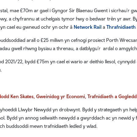
stal, mae £70m ar gael i Gyngor Sir Blaenau Gwent i sicrhau'r
wy, a chyfrannu at uchelgais tymor hwy o bedwar trên yr awr. Bydd
 yn cael eu gwneud ochr yn ochr â
Network Rail
a
Thrafnidiaeth
uddsoddiad arall o £25 miliwn yn cefnogi prosiect Porth Wrecsam
tiadau gwell rhwng bysiau a threnau, a datblygu’r ardal o amgylc
od 2021/22, bydd £75m yn cael ei wario ar deithio llesol, cynn
.
dd Ken Skates, Gweinidog yr Economi, Trafnidiaeth a Gogled
yhoeddi Llwybr Newydd yn drobwynt. Bydd y strategaeth yn helpu
nol. Bydd yn annog seilwaith newydd a gwyrddach ac yn newid y
ch buddsoddi mewn trafnidiaeth ledled y wlad.