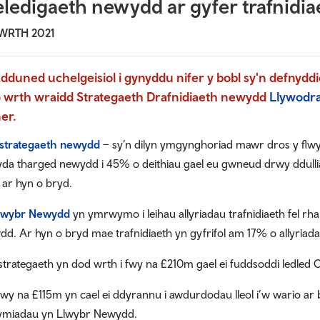
ledigaeth newydd ar gyfer trafnidia
WRTH 2021
dduned uchelgeisiol i gynyddu nifer y bobl sy'n defnydd
o wrth wraidd Strategaeth Drafnidiaeth newydd
Llywodr
er.
strategaeth newydd
– sy’n dilyn ymgynghoriad mawr dros y flwy
gyda tharged newydd i 45% o deithiau gael eu gwneud drwy ddulli
ar hyn o bryd.
lwybr Newydd
yn ymrwymo i leihau allyriadau trafnidiaeth fel rha
dd. Ar hyn o bryd mae trafnidiaeth yn gyfrifol am 17% o allyria
strategaeth yn dod wrth i fwy na £210m gael ei fuddsoddi ledled
y na £115m yn cael ei ddyrannu i awdurdodau lleol i’w wario ar br
miadau yn Llwybr Newydd.