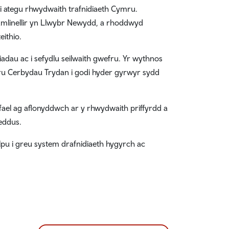
i ategu rhwydwaith trafnidiaeth Cymru.
 amlinellir yn Llwybr Newydd, a rhoddwyd
ithio.
iadau ac i sefydlu seilwaith gwefru. Yr wythnos
ru Cerbydau Trydan i godi hyder gyrwyr sydd
afael ag aflonyddwch ar y rhwydwaith priffyrdd a
eddus.
pu i greu system drafnidiaeth hygyrch ac