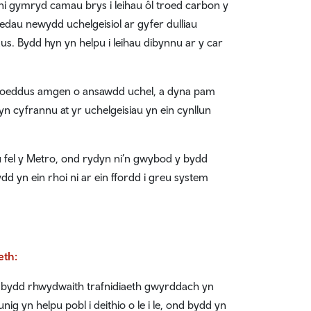
i gymryd camau brys i leihau ôl troed carbon y
dau newydd uchelgeisiol ar gyfer dulliau
us. Bydd hyn yn helpu i leihau dibynnu ar y car
hoeddus amgen o ansawdd uchel, a dyna pam
n cyfrannu at yr uchelgeisiau yn ein cynllun
el y Metro, ond rydyn ni’n gwybod y bydd
yn ein rhoi ni ar ein ffordd i greu system
eth:
 y bydd rhwydwaith trafnidiaeth gwyrddach yn
g yn helpu pobl i deithio o le i le, ond bydd yn