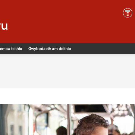
emau teithio
Gwybodaeth am deithio