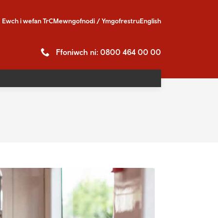
Ewch i
wefan TrC
Mewngofnodi / Ymgofrestru
English
Ffoniwch ni: 0800 464 00 00