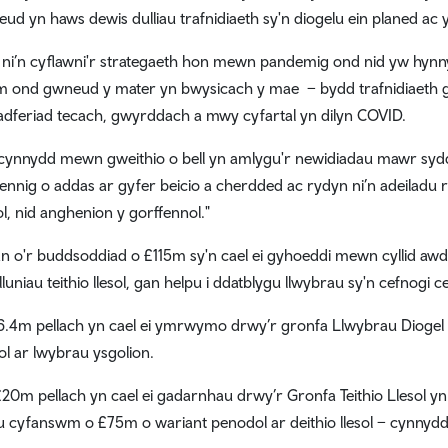
eud yn haws dewis dulliau trafnidiaeth sy'n diogelu ein planed ac
ni’n cyflawni'r strategaeth hon mewn pandemig ond nid yw hynny'
im ond gwneud y mater yn bwysicach y mae – bydd trafnidiaeth
adferiad tecach, gwyrddach a mwy cyfartal yn dilyn COVID.
cynnydd mewn gweithio o bell yn amlygu'r newidiadau mawr sydd a
ennig o addas ar gyfer beicio a cherdded ac rydyn ni’n adeiladu 
l, nid anghenion y gorffennol."
an o'r buddsoddiad o £115m sy'n cael ei gyhoeddi mewn cyllid awd
luniau teithio llesol, gan helpu i ddatblygu llwybrau sy'n cefnogi c
.4m pellach yn cael ei ymrwymo drwy’r gronfa Llwybrau Diog
l ar lwybrau ysgolion.
20m pellach yn cael ei gadarnhau drwy’r Gronfa Teithio Llesol yn
u cyfanswm o £75m o wariant penodol ar deithio llesol – cynny