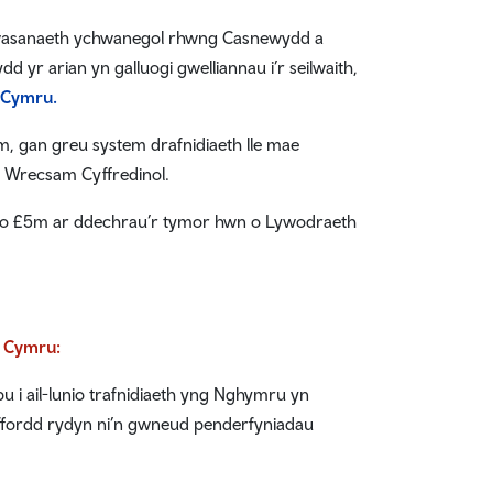
 gwasanaeth ychwanegol rhwng Casnewydd a
 yr arian yn galluogi gwelliannau i’r seilwaith,
 Cymru.
, gan greu system drafnidiaeth lle mae
h Wrecsam Cyffredinol.
ydd o £5m ar ddechrau’r tymor hwn o Lywodraeth
d Cymru:
 i ail-lunio trafnidiaeth yng Nghymru yn
 ffordd rydyn ni’n gwneud penderfyniadau