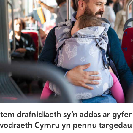
stem drafnidiaeth sy’n addas ar gyfer
wodraeth Cymru yn pennu targedau u