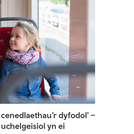
 cenedlaethau’r dyfodol' –
chelgeisiol yn ei