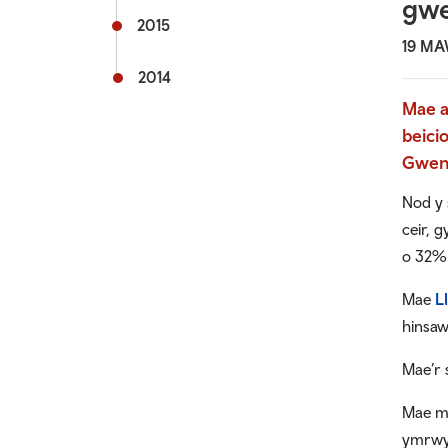
gwe
2015
19 MA
2014
Mae a
beici
Gwen
Nod y
ceir, 
o 32% 
Mae
L
hinsaw
Mae’r 
Mae mw
ymrwy