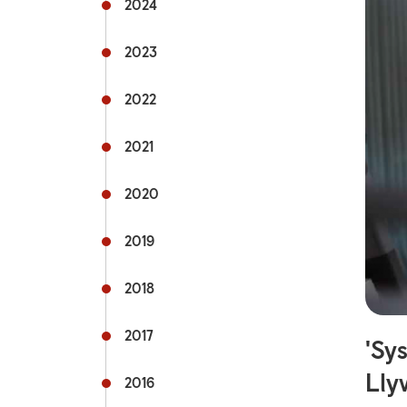
2024
Teithio llesol
Teithio i'r ysbyty
2023
Teithio prifysgol
2022
fyngherdynteithio
Dolenni cyswllt defnyddiol
2021
2020
2019
2018
2017
'Sy
Lly
2016