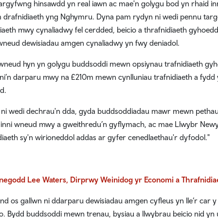
argyfwng hinsawdd yn real iawn ac mae'n golygu bod yn rhaid inn
 drafnidiaeth yng Nghymru. Dyna pam rydyn ni wedi pennu targe
diaeth mwy cynaliadwy fel cerdded, beicio a thrafnidiaeth gyhoedd
neud dewisiadau amgen cynaliadwy yn fwy deniadol.
neud hyn yn golygu buddsoddi mewn opsiynau trafnidiaeth gy
ni’n darparu mwy na £210m mewn cynlluniau trafnidiaeth a fydd y
d.
ni wedi dechrau'n dda, gyda buddsoddiadau mawr mewn pethau f
inni wneud mwy a gweithredu’n gyflymach, ac mae Llwybr Newydd 
diaeth sy'n wirioneddol addas ar gyfer cenedlaethau'r dyfodol."
egodd Lee Waters, Dirprwy Weinidog yr Economi a Thrafnidia
nd os gallwn ni ddarparu dewisiadau amgen cyfleus yn lle’r car
o. Bydd buddsoddi mewn trenau, bysiau a llwybrau beicio nid yn uni