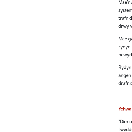
Mae'r 
system
trafni
drwy w
Mae gw
rydyn 
newyd
Rydyn 
angen 
drafni
Ychwan
"Dim o
llwydd