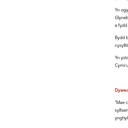
Yn ogy
Glyneb
a fydd
Bydd b
cysyll
Yn yst
Cymru
Dywedo
"Mae c
sylfae
ynghyl