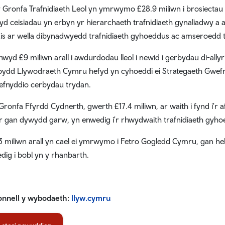
 Gronfa Trafnidiaeth Leol yn ymrwymo £28.9 miliwn i brosiectau 
d ceisiadau yn erbyn yr hierarchaeth trafnidiaeth gynaliadwy a
is ar wella dibynadwyedd trafnidiaeth gyhoeddus ac amseroedd te
wyd £9 miliwn arall i awdurdodau lleol i newid i gerbydau di-allyr
bydd Llywodraeth Cymru hefyd yn cyhoeddi ei Strategaeth Gwef
fnyddio cerbydau trydan.
Gronfa Ffyrdd Cydnerth, gwerth £17.4 miliwn, ar waith i fynd i'r 
r gan dywydd garw, yn enwedig i'r rhwydwaith trafnidiaeth gyho
 miliwn arall yn cael ei ymrwymo i Fetro Gogledd Cymru, gan hel
edig i bobl yn y rhanbarth.
onnell y wybodaeth:
llyw.cymru