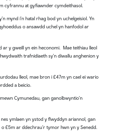
 yn cyfrannu at gyfiawnder cymdeithasol.
n mynd i'n hatal rhag bod yn uchelgeisiol. Yn
 gyhoeddus o ansawdd uchel yn hanfodol ar
r y gweill yn ein heconomi. Mae teithiau lleol
rhwydwaith trafnidiaeth sy'n diwallu anghenion y
urdodau lleol, mae bron i £47m yn cael ei wario
erdded a beicio.
el mewn Cymunedau, gan ganolbwyntio'n
 nes ymlaen yn ystod y flwyddyn ariannol, gan
dd o £5m ar ddechrau’r tymor hwn yn y Senedd.