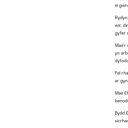
ei gwn
Rydyn 
wir, d
gyfer 
Mae'r 
yn arb
dyfodo
Fel rh
ar gynl
Mae £6
benodo
Bydd £
sicrha