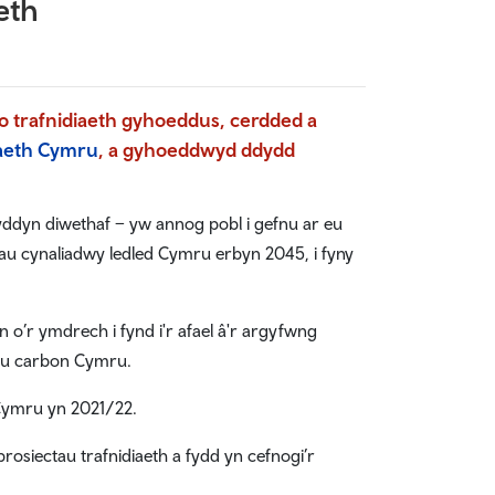
eth
io trafnidiaeth gyhoeddus, cerdded a
aeth Cymru
, a gyhoeddwyd ddydd
ddyn diwethaf – yw annog pobl i gefnu ar eu
au cynaliadwy ledled Cymru erbyn 2045, i fyny
n o’r ymdrech i fynd i'r afael â'r argyfwng
dau carbon Cymru.
 Cymru yn 2021/22.
osiectau trafnidiaeth a fydd yn cefnogi’r