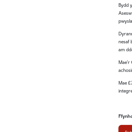
Bydd y
Aseswy
pwysla
Dyrann
nesaf 
am dde
Mae'r 
achosi
Mae £3
integr
Ffynh