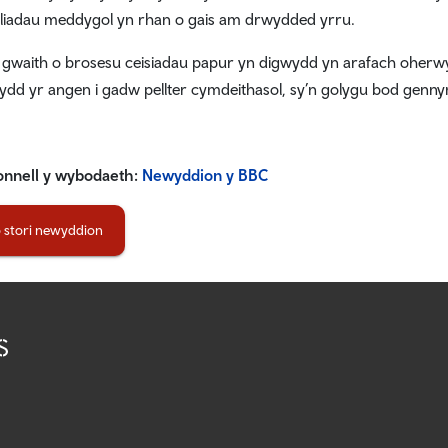
liadau meddygol yn rhan o gais am drwydded yrru.
 gwaith o brosesu ceisiadau papur yn digwydd yn arafach oher
dd yr angen i gadw pellter cymdeithasol, sy’n golygu bod gennym la
onnell y wybodaeth:
Newyddion y BBC
 stori newyddion