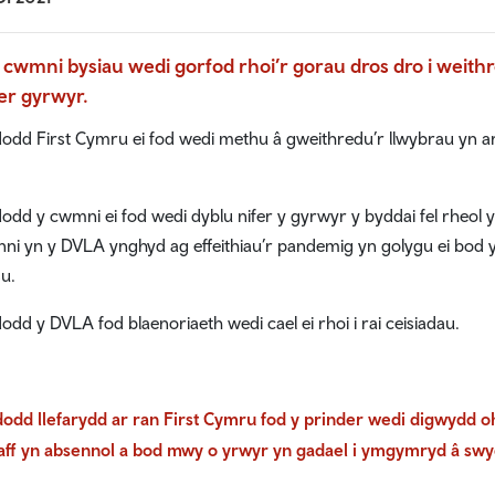
 cwmni bysiau wedi gorfod rhoi’r gorau dros dro i weith
er gyrwyr.
dd First Cymru ei fod wedi methu â gweithredu’r llwybrau yn ar
dd y cwmni ei fod wedi dyblu nifer y gyrwyr y byddai fel rheol yn
nni yn y DVLA ynghyd ag effeithiau’r pandemig yn golygu ei bod
u.
dd y DVLA fod blaenoriaeth wedi cael ei rhoi i rai ceisiadau.
dd llefarydd ar ran First Cymru fod y prinder wedi digwydd 
aff yn absennol a bod mwy o yrwyr yn gadael i ymgymryd â swy