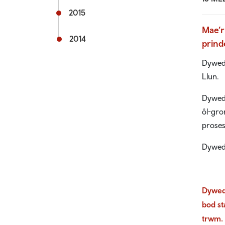
2015
Mae’r
2014
prind
Dywedo
Llun.
Dywedo
ôl-gro
proses
Dywedo
Dywedo
bod st
trwm.