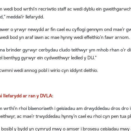
 wedi bod wrthi’n recriwtio staff ac wedi dyblu ein gweithgarwch
," meddai’r llefarydd.
lawer o yrwyr newydd ar fin cael eu cyflogi gennym ond mae’r 
edi bod yn araf iawn ac mae hynny wedi effeithio’n fawr arnom.
na brinder gyrwyr cerbydau cludo teithwyr ym mhob rhan o’r diwy
l benthyg gyrwyr ein cydweithwyr ledled y DU."
cwmni wedi annog pobl i wirio cyn iddynt deithio.
 llefarydd ar ran y DVLA:
 wrthi’n rhoi blaenoriaeth i geisiadau am drwyddedau dros dr
teithwyr, ac mae’r trwyddedau hynny’n cael eu rhoi cyn pen tua p
 bosibl y bydd yn cymryd mwy o amser i brosesu ceisiadau mwy c