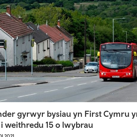
nder gyrwyr bysiau yn First Cymru yn
 i weithredu 15 o lwybrau
I 2021