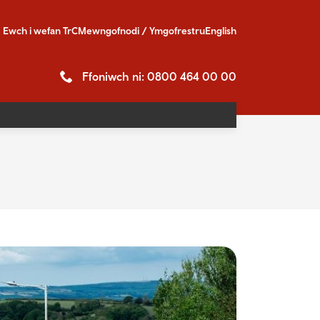
Ewch i
wefan TrC
Mewngofnodi / Ymgofrestru
English
Ffoniwch ni: 0800 464 00 00