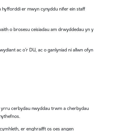
 hyfforddi er mwyn cynyddu nifer ein staff
gwaith o brosesu ceisiadau am drwyddedau yn y
diant ac o’r DU, ac o ganlyniad ni allwn ofyn
o i yrru cerbydau nwyddau trwm a cherbydau
hythefnos.
ymhleth, er enghraifft os oes angen