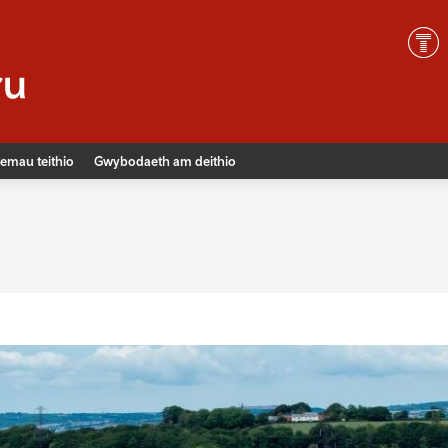
emau teithio
Gwybodaeth am deithio