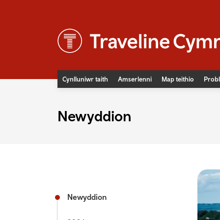
Cynlluniwr taith
Amserlenni
Map teithio
Probl
Newyddion
Newyddion
Digwyddiadau
Teithio hygyrch
Prisiau tocynnau bws
Prisiau tocynnau trên
Diogelwch ar y rheilffyrdd
Cludiant cymunedol
Newyddion
Bysiau fflecsi