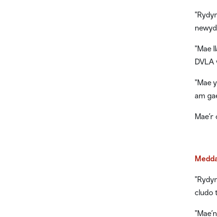
"Rydym
newydd
"Mae l
DVLA w
"Mae y
am gae
Mae’r 
Meddai
"Rydym
cludo 
"Mae’n