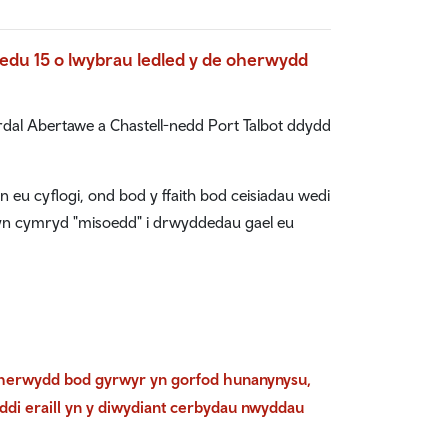
redu 15 o lwybrau ledled y de oherwydd
dal Abertawe a Chastell-nedd Port Talbot ddydd
 eu cyflogi, ond bod y ffaith bod ceisiadau wedi
 yn cymryd "misoedd" i drwyddedau gael eu
oherwydd bod gyrwyr yn gorfod hunanynysu,
ddi eraill yn y diwydiant cerbydau nwyddau