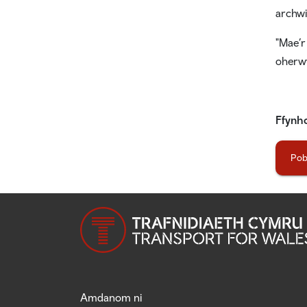
archwi
"Mae’r
oherwy
Ffynh
Pob
Amdanom ni