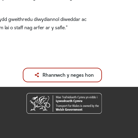
wydd gweithredu diwydiannol diweddar ac
i o staff nag arfer ar y safle."
Rhannwch y neges hon