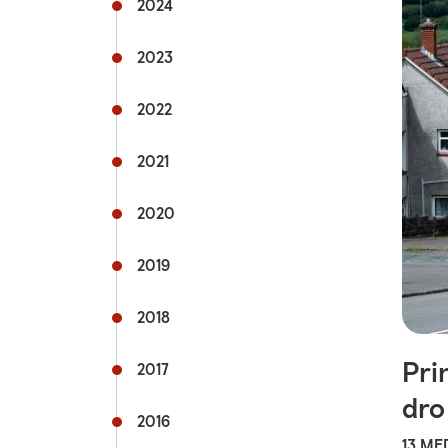
2024
Teithio llesol
Teithio i'r ysbyty
2023
Teithio prifysgol
2022
fyngherdynteithio
Dolenni cyswllt defnyddiol
2021
2020
2019
2018
Pri
2017
dro
2016
13 MED