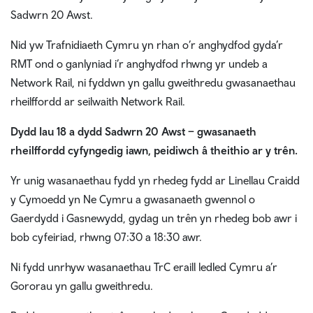
Sadwrn 20 Awst.
Nid yw Trafnidiaeth Cymru yn rhan o’r anghydfod gyda’r
RMT ond o ganlyniad i’r anghydfod rhwng yr undeb a
Network Rail, ni fyddwn yn gallu gweithredu gwasanaethau
rheilffordd ar seilwaith Network Rail.
Dydd Iau 18 a dydd Sadwrn 20 Awst – gwasanaeth
rheilffordd cyfyngedig iawn, peidiwch â theithio ar y trên.
Yr unig wasanaethau fydd yn rhedeg fydd ar Linellau Craidd
y Cymoedd yn Ne Cymru a gwasanaeth gwennol o
Gaerdydd i Gasnewydd, gydag un trên yn rhedeg bob awr i
bob cyfeiriad, rhwng 07:30 a 18:30 awr.
Ni fydd unrhyw wasanaethau TrC eraill ledled Cymru a’r
Gororau yn gallu gweithredu.