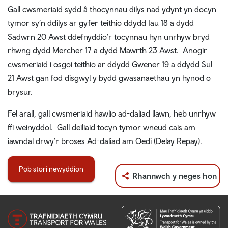
Gall cwsmeriaid sydd â thocynnau dilys nad ydynt yn docyn
tymor sy’n ddilys ar gyfer teithio ddydd Iau 18 a dydd
Sadwrn 20 Awst ddefnyddio’r tocynnau hyn unrhyw bryd
rhwng dydd Mercher 17 a dydd Mawrth 23 Awst. Anogir
cwsmeriaid i osgoi teithio ar ddydd Gwener 19 a ddydd Sul
21 Awst gan fod disgwyl y bydd gwasanaethau yn hynod o
brysur.
Fel arall, gall cwsmeriaid hawlio ad-daliad llawn, heb unrhyw
ffi weinyddol. Gall deiliaid tocyn tymor wneud cais am
iawndal drwy’r broses Ad-daliad am Oedi (Delay Repay).
Pob stori newyddion
Rhannwch y neges hon