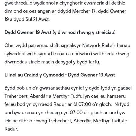
gweithredu diwydiannol a chynghorir cwsmeriaid i deithio
dim ond os oes angen ar ddydd Mercher 17, dydd Gwener
19 a dydd Sul 21 Awst.
Dydd Gwener 19 Awst (y diwrnod rhwng y streiciau)
Oherwydd patrymau shifft signalwyr Network Rail a'r heriau
sylweddol wrth symud trenau a chriwiau i weithredu rhwng
diwrnodau streic mae'n debygol y bydd tarfu.
Llinellau Craidd y Cymoedd - Dydd Gwener 19 Awst
Bydd pob un o'r gwasanaethau cyntaf y dydd fydd yn gadael
Treherbert, Aberdâr a Merthyr Tudful yn cael eu hamseru
fel eu bod yn cyrraedd Radur ar ôl 07:00 o'r gloch. Ni fydd
unrhyw drenau yn rhedeg cyn 07:00 o'r gloch ar unrhyw
lein ac eithrio rhwng Treherbert, Aberdâr, Merthyr Tudful -
Radur.