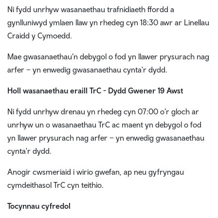
Ni fydd unrhyw wasanaethau trafnidiaeth ffordd a
gynlluniwyd ymlaen llaw yn rhedeg cyn 18:30 awr ar Linellau
Craidd y Cymoedd.
Mae gwasanaethau’n debygol o fod yn llawer prysurach nag
arfer – yn enwedig gwasanaethau cynta'r dydd.
Holl wasanaethau eraill TrC - Dydd Gwener 19 Awst
Ni fydd unrhyw drenau yn rhedeg cyn 07:00 o’r gloch ar
unrhyw un o wasanaethau TrC ac maent yn debygol o fod
yn llawer prysurach nag arfer – yn enwedig gwasanaethau
cynta'r dydd.
Anogir cwsmeriaid i wirio gwefan, ap neu gyfryngau
cymdeithasol TrC cyn teithio.
Tocynnau cyfredol