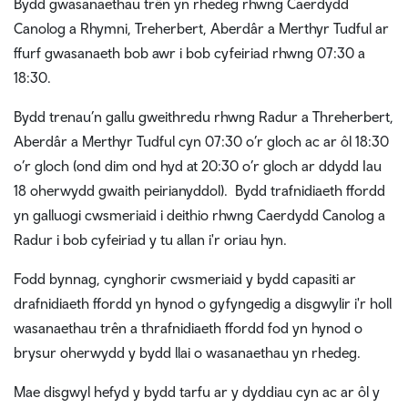
Bydd gwasanaethau trên yn rhedeg rhwng Caerdydd
Canolog a Rhymni, Treherbert, Aberdâr a Merthyr Tudful ar
ffurf gwasanaeth bob awr i bob cyfeiriad rhwng 07:30 a
18:30.
Bydd trenau’n gallu gweithredu rhwng Radur a Threherbert,
Aberdâr a Merthyr Tudful cyn 07:30 o’r gloch ac ar ôl 18:30
o’r gloch (ond dim ond hyd at 20:30 o’r gloch ar ddydd Iau
18 oherwydd gwaith peirianyddol). Bydd trafnidiaeth ffordd
yn galluogi cwsmeriaid i deithio rhwng Caerdydd Canolog a
Radur i bob cyfeiriad y tu allan i'r oriau hyn.
Fodd bynnag, cynghorir cwsmeriaid y bydd capasiti ar
drafnidiaeth ffordd yn hynod o gyfyngedig a disgwylir i'r holl
wasanaethau trên a thrafnidiaeth ffordd fod yn hynod o
brysur oherwydd y bydd llai o wasanaethau yn rhedeg.
Mae disgwyl hefyd y bydd tarfu ar y dyddiau cyn ac ar ôl y