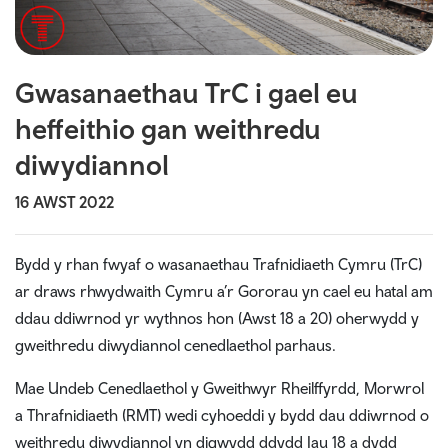
Gwasanaethau TrC i gael eu
heffeithio gan weithredu
diwydiannol
16 AWST 2022
Bydd y rhan fwyaf o wasanaethau Trafnidiaeth Cymru (TrC)
ar draws rhwydwaith Cymru a’r Gororau yn cael eu hatal am
ddau ddiwrnod yr wythnos hon (Awst 18 a 20) oherwydd y
gweithredu diwydiannol cenedlaethol parhaus.
Mae Undeb Cenedlaethol y Gweithwyr Rheilffyrdd, Morwrol
a Thrafnidiaeth (RMT) wedi cyhoeddi y bydd dau ddiwrnod o
weithredu diwydiannol yn digwydd ddydd Iau 18 a dydd