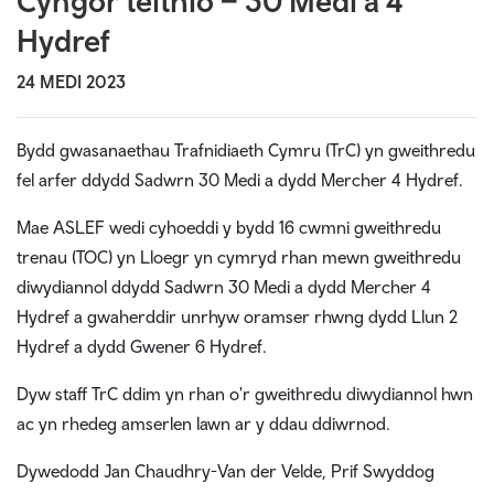
Cyngor teithio – 30 Medi a 4
Hydref
24 MEDI 2023
Bydd gwasanaethau Trafnidiaeth Cymru (TrC) yn gweithredu
fel arfer ddydd Sadwrn 30 Medi a dydd Mercher 4 Hydref.
Mae ASLEF wedi cyhoeddi y bydd 16 cwmni gweithredu
trenau (TOC) yn Lloegr yn cymryd rhan mewn gweithredu
diwydiannol ddydd Sadwrn 30 Medi a dydd Mercher 4
Hydref a gwaherddir unrhyw oramser rhwng dydd Llun 2
Hydref a dydd Gwener 6 Hydref.
Dyw staff TrC ddim yn rhan o'r gweithredu diwydiannol hwn
ac yn rhedeg amserlen lawn ar y ddau ddiwrnod.
Dywedodd Jan Chaudhry-Van der Velde, Prif Swyddog