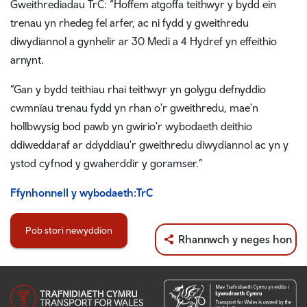
Gweithrediadau TrC: “Hoffem atgoffa teithwyr y bydd ein
trenau yn rhedeg fel arfer, ac ni fydd y gweithredu
diwydiannol a gynhelir ar 30 Medi a 4 Hydref yn effeithio
arnynt.
“Gan y bydd teithiau rhai teithwyr yn golygu defnyddio
cwmnïau trenau fydd yn rhan o'r gweithredu, mae'n
hollbwysig bod pawb yn gwirio'r wybodaeth deithio
ddiweddaraf ar ddyddiau'r gweithredu diwydiannol ac yn y
ystod cyfnod y gwaherddir y goramser.”
Ffynhonnell y wybodaeth:TrC
Pob stori newyddion
Rhannwch y neges hon