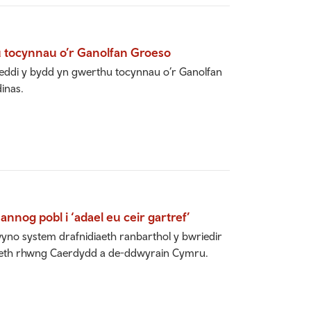
 tocynnau o’r Ganolfan Groeso
ddi y bydd yn gwerthu tocynnau o’r Ganolfan
inas.
annog pobl i ‘adael eu ceir gartref’
wyno system drafnidiaeth ranbarthol y bwriedir
idiaeth rhwng Caerdydd a de-ddwyrain Cymru.