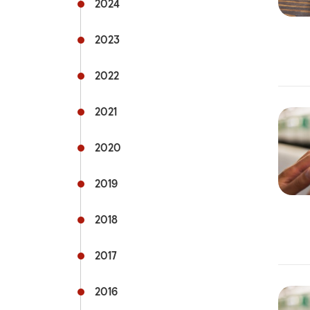
2024
Teithio llesol
Teithio i'r ysbyty
2023
Teithio prifysgol
2022
fyngherdynteithio
Dolenni cyswllt defnyddiol
2021
2020
2019
2018
2017
2016