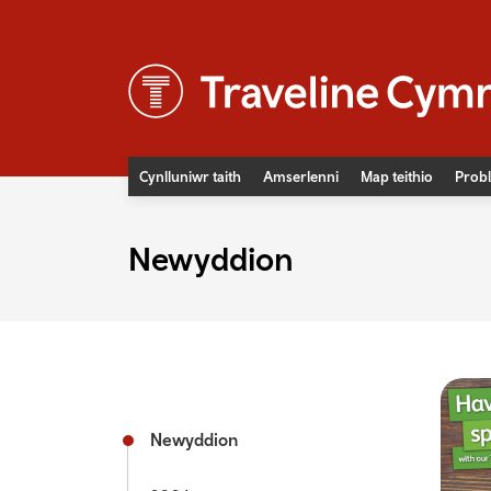
Cynlluniwr taith
Amserlenni
Map teithio
Probl
Newyddion
Newyddion
Digwyddiadau
Teithio hygyrch
Prisiau tocynnau bws
Prisiau tocynnau trên
Diogelwch ar y rheilffyrdd
Cludiant cymunedol
Newyddion
Bysiau fflecsi