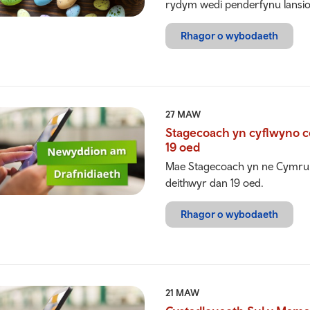
rydym wedi penderfynu lansi
Rhagor o wybodaeth
27 MAW
Stagecoach yn cyflwyno c
19 oed
Mae Stagecoach yn ne Cymru a
deithwyr dan 19 oed.
Rhagor o wybodaeth
21 MAW