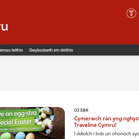
emau teithio
Gwybodaeth am deithio
03 EBR
Cymerwch ran yng nghyst
Traveline Cymru!
I ddiolch i bob un ohonoch syd