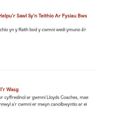
elpu'r Sawl Sy'n Teithio Ar Fysiau Bws
ïo yn y ffaith bod y cwmni wedi ymuno â’r
I'r Wasg
lwr cyffredinol ar gwmni Lloyds Coaches, mae
annwyl a'r cwmni er mwyn canolbwyntio ar ei