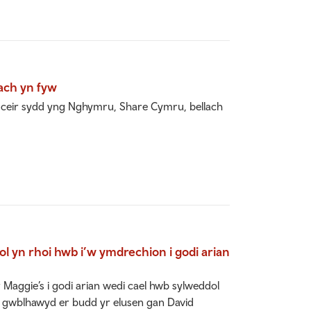
ach yn fyw
ceir sydd yng Nghymru, Share Cymru, bellach
eol yn rhoi hwb i’w ymdrechion i godi arian
aggie’s i godi arian wedi cael hwb sylweddol
l a gwblhawyd er budd yr elusen gan David