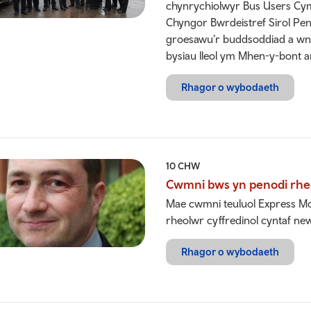
chynrychiolwyr Bus Users Cym
Chyngor Bwrdeistref Sirol Pe
groesawu’r buddsoddiad a w
bysiau lleol ym Mhen-y-bont ar
Rhagor o wybodaeth
10 CHW
Cwmni bws yn penodi rheo
Mae cwmni teuluol Express M
rheolwr cyffredinol cyntaf ne
Rhagor o wybodaeth