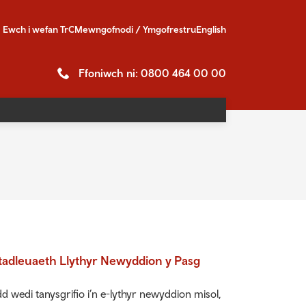
Ewch i
wefan TrC
Mewngofnodi / Ymgofrestru
English
Ffoniwch ni: 0800 464 00 00
adleuaeth Llythyr Newyddion y Pasg
d wedi tanysgrifio i’n e-lythyr newyddion misol,