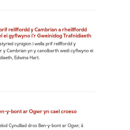
rif reilffordd y Cambrian a rheilffordd
l ei gyflwyno i’r Gweinidog Trafnidiaeth
ried cynigion i wella prif reilffordd y
ir y Cambrian yn y canolbarth wedi cyflwyno ei
diaeth, Edwina Hart.
en-y-bont ar Ogwr yn cael croeso
od Cynulliad dros Ben-y-bont ar Ogwr, â