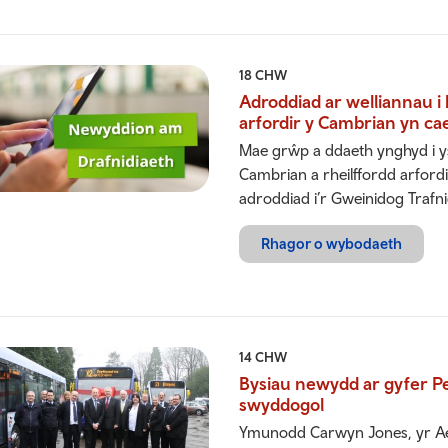
18 CHW
Adroddiad ar welliannau i b
arfordir y Cambrian yn cae
Mae grŵp a ddaeth ynghyd i ysty
Cambrian a rheilffordd arford
adroddiad i’r Gweinidog Trafni
Rhagor o wybodaeth
14 CHW
Bysiau newydd ar gyfer P
swyddogol
Ymunodd Carwyn Jones, yr Ael