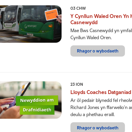
03 CHW
Y Cynllun Waled Oren Yn H
Casnewydd
Mae Bws Casnewydd yn ymfalch
Cynllun Waled Oren.
Rhagor o wybodaeth
23 ION
Lloyds Coaches Datganiad 
Ar ôl pedair blynedd fel rheo
Richard Jones yn ffarwelio'n 
deulu a phethau eraill.
Rhagor o wybodaeth