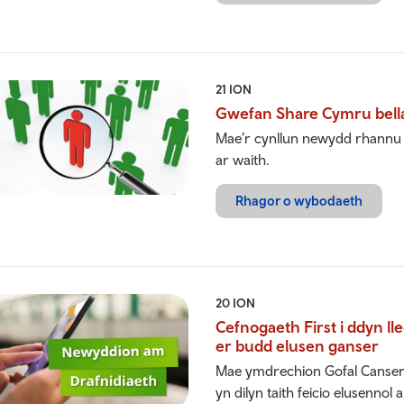
21 ION
Gwefan Share Cymru bell
Mae’r cynllun newydd rhannu 
ar waith.
Rhagor o wybodaeth
20 ION
Cefnogaeth First i ddyn ll
er budd elusen ganser
Mae ymdrechion Gofal Canser M
yn dilyn taith feicio elusenno