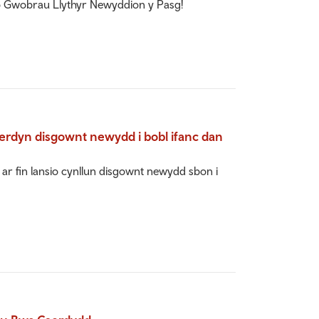
o Gwobrau Llythyr Newyddion y Pasg!
erdyn disgownt newydd i bobl ifanc dan
r fin lansio cynllun disgownt newydd sbon i