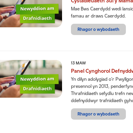
Cystadleuaeth Sul y Mam
Mae Bws Caerdydd wedi lansio
famau ar draws Caerdydd.
Rhagor o wybodaeth
13 MAW
Panel Cynghorol Defnydd
Yn dilyn adolygiad o'r Pwyllg
presennol yn 2013, penderfy
Thrafnidiaeth sefydlu trefn new
ddefnyddwyr trafnidiaeth gyh
Rhagor o wybodaeth