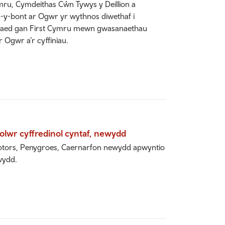
ru, Cymdeithas Cŵn Tywys y Deillion a
n-y-bont ar Ogwr yr wythnos diwethaf i
naed gan First Cymru mewn gwasanaethau
 Ogwr a’r cyffiniau.
lwr cyffredinol cyntaf, newydd
otors, Penygroes, Caernarfon newydd apwyntio
wydd.