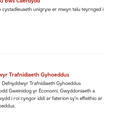
au Bws Caerdydd
 cystadleuaeth unigryw er mwyn talu teyrnged i
wyr Trafnidiaeth Gyhoeddus
or Defnyddwyr Trafnidiaeth Gyhoeddus
nodd Gweinidog yr Economi, Gwyddoniaeth a
ydd i roi cyngor iddi ar faterion sy'n effeithio ar
oeddus.