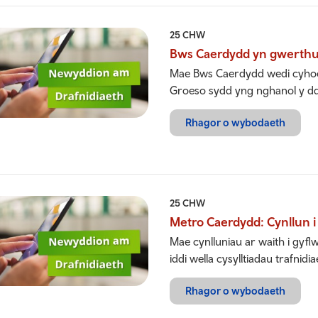
25 CHW
Bws Caerdydd yn gwerthu
Mae Bws Caerdydd wedi cyhoe
Groeso sydd yng nghanol y dd
Rhagor o wybodaeth
25 CHW
Metro Caerdydd: Cynllun i 
Mae cynlluniau ar waith i gyfl
iddi wella cysylltiadau trafn
Rhagor o wybodaeth